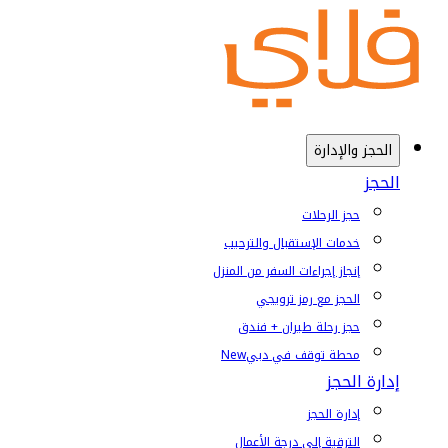
الحجز والإدارة
الحجز
حجز الرحلات
خدمات الإستقبال والترحيب
إنجاز إجراءات السفر من المنزل
الحجز مع رمز ترويجي
حجز رحلة طيران + فندق
محطة توقف في دبي
New
إدارة الحجز
إدارة الحجز
الترقية إلى درجة الأعمال