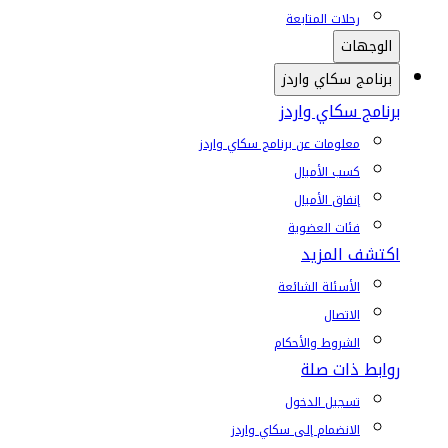
رحلات المتابعة
الوجهات
برنامج سكاي واردز
برنامج سكاي واردز
معلومات عن برنامج سكاي واردز
كسب الأميال
إنفاق الأميال
فئات العضوية
اكتشف المزيد
الأسئلة الشائعة
الاتصال
الشروط والأحكام
روابط ذات صلة
تسجيل الدخول
الانضمام إلى سكاي واردز