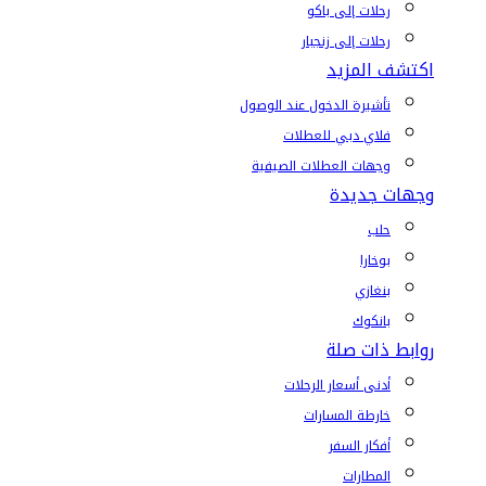
رحلات إلى باكو
رحلات إلى زنجبار
اكتشف المزيد
تأشيرة الدخول عند الوصول
فلاي دبي للعطلات
وجهات العطلات الصيفية
وجهات جديدة
حلب
بوخارا
بنغازي
بانكوك
روابط ذات صلة
أدنى أسعار الرحلات
خارطة المسارات
أفكار السفر
المطارات