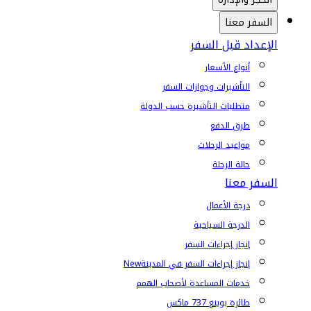
السفر معنا
الإعداد قبل السفر
أنواع الأسعار
التأشيرات وجوازات السفر
متطلبات التأشيرة حسب الدولة
طرق الدفع
مواعيد الرحلات
حالة الرحلة
السفر معنا
درجة الأعمال
الدرجة السياحية
إنجاز إجراءات السفر
إنجاز إجراءات السفر في المدينة
New
خدمات المساعدة لأصحاب الهمم
طائرة بوينغ 737 ماكس