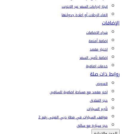
إنجاز إجراءات السفر عبر الإنترنت
إلغاء الرحلات أو إعادة جدولتها
الإضافات
شراء الإضافات
إضافة أمتعة
اختيار مقعد
إضافة تأمين السفر
خدمات إضافية
روابط ذات صلة
العروض
اختر مقعد مع مساحة إضافية للساقين
حجز الفنادق
تأجير السيارات
مواقف السيارات في مطار دبي المبنى رقم 2
حجز سيارة مع سائق
الحجز والإدارة