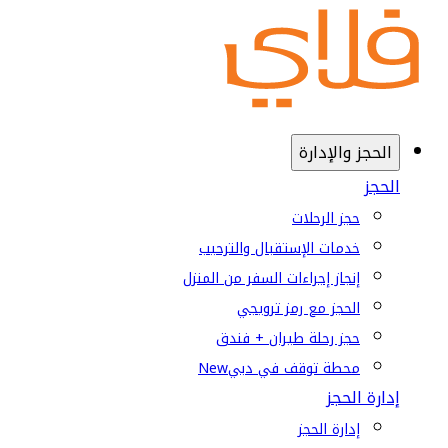
الحجز والإدارة
الحجز
حجز الرحلات
خدمات الإستقبال والترحيب
إنجاز إجراءات السفر من المنزل
الحجز مع رمز ترويجي
حجز رحلة طيران + فندق
محطة توقف في دبي
New
إدارة الحجز
إدارة الحجز