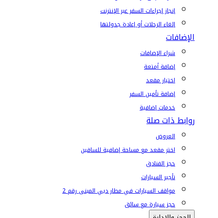
إنجاز إجراءات السفر عبر الإنترنت
إلغاء الرحلات أو إعادة جدولتها
الإضافات
شراء الإضافات
إضافة أمتعة
اختيار مقعد
إضافة تأمين السفر
خدمات إضافية
روابط ذات صلة
العروض
اختر مقعد مع مساحة إضافية للساقين
حجز الفنادق
تأجير السيارات
مواقف السيارات في مطار دبي المبنى رقم 2
حجز سيارة مع سائق
الحجز والإدارة