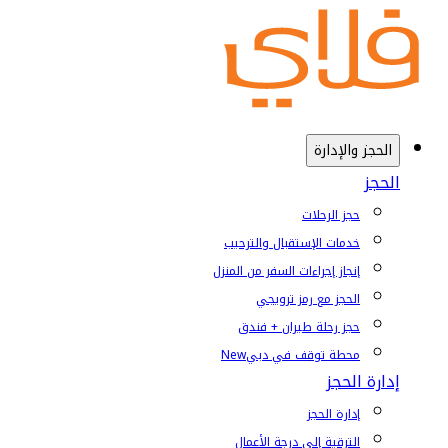
الحجز والإدارة
الحجز
حجز الرحلات
خدمات الإستقبال والترحيب
إنجاز إجراءات السفر من المنزل
الحجز مع رمز ترويجي
حجز رحلة طيران + فندق
محطة توقف في دبي
New
إدارة الحجز
إدارة الحجز
الترقية إلى درجة الأعمال