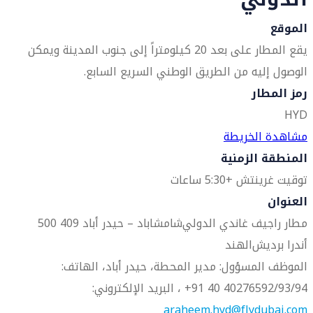
الموقع
يقع المطار على بعد 20 كيلومتراً إلى جنوب المدينة ويمكن
الوصول إليه من الطريق الوطني السريع السابع.
رمز المطار
HYD
مشاهدة الخريطة
المنطقة الزمنية
توقيت غرينتش +5:30 ساعات
العنوان
مطار راجيف غاندي الدولي
شامشاباد – حيدر أباد 409 500
أندرا برديش
الهند
الموظف المسؤول: مدير المحطة، حيدر أباد، الهاتف:
40276592/93/94 40 91+ ، البريد الإلكتروني:
araheem.hyd@flydubai.com