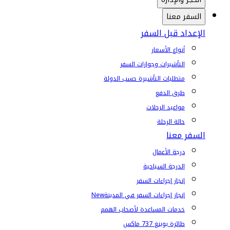
السفر معنا
الإعداد قبل السفر
أنواع الأسعار
التأشيرات وجوازات السفر
متطلبات التأشيرة حسب الدولة
طرق الدفع
مواعيد الرحلات
حالة الرحلة
السفر معنا
درجة الأعمال
الدرجة السياحية
إنجاز إجراءات السفر
إنجاز إجراءات السفر في المدينة
New
خدمات المساعدة لأصحاب الهمم
طائرة بوينغ 737 ماكس