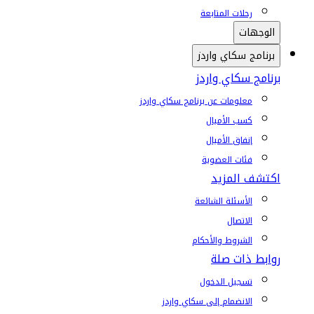
رحلات المتابعة
الوجهات
برنامج سكاي واردز
برنامج سكاي واردز
معلومات عن برنامج سكاي واردز
كسب الأميال
إنفاق الأميال
فئات العضوية
اكتشف المزيد
الأسئلة الشائعة
الاتصال
الشروط والأحكام
روابط ذات صلة
تسجيل الدخول
الانضمام إلى سكاي واردز