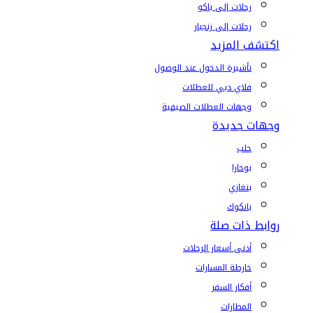
رحلات إلى باكو
رحلات إلى زنجبار
اكتشف المزيد
تأشيرة الدخول عند الوصول
فلاي دبي للعطلات
وجهات العطلات الصيفية
وجهات جديدة
حلب
بوخارا
بنغازي
بانكوك
روابط ذات صلة
أدنى أسعار الرحلات
خارطة المسارات
أفكار السفر
المطارات