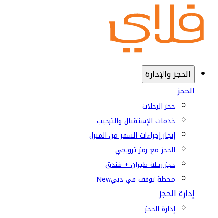
الحجز والإدارة
الحجز
حجز الرحلات
خدمات الإستقبال والترحيب
إنجاز إجراءات السفر من المنزل
الحجز مع رمز ترويجي
حجز رحلة طيران + فندق
محطة توقف في دبي
New
إدارة الحجز
إدارة الحجز