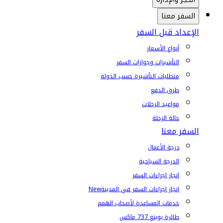
السفر معنا
الإعداد قبل السفر
أنواع الأسعار
التأشيرات وجوازات السفر
متطلبات التأشيرة حسب الدولة
طرق الدفع
مواعيد الرحلات
حالة الرحلة
السفر معنا
درجة الأعمال
الدرجة السياحية
إنجاز إجراءات السفر
إنجاز إجراءات السفر في المدينة
New
خدمات المساعدة لأصحاب الهمم
طائرة بوينغ 737 ماكس