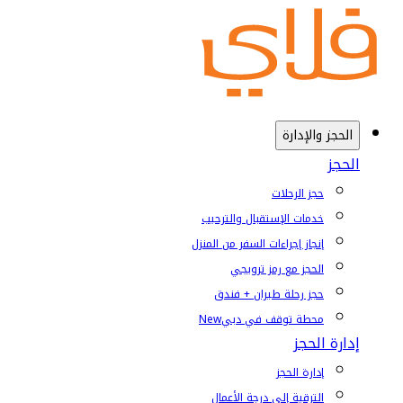
الحجز والإدارة
الحجز
حجز الرحلات
خدمات الإستقبال والترحيب
إنجاز إجراءات السفر من المنزل
الحجز مع رمز ترويجي
حجز رحلة طيران + فندق
محطة توقف في دبي
New
إدارة الحجز
إدارة الحجز
الترقية إلى درجة الأعمال