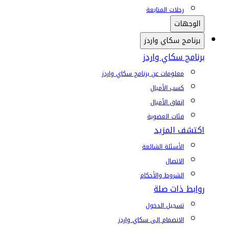
رحلات المتابعة
الوجهات
برنامج سكاي واردز
برنامج سكاي واردز
معلومات عن برنامج سكاي واردز
كسب الأميال
إنفاق الأميال
فئات العضوية
اكتشف المزيد
الأسئلة الشائعة
الاتصال
الشروط والأحكام
روابط ذات صلة
تسجيل الدخول
الانضمام إلى سكاي واردز