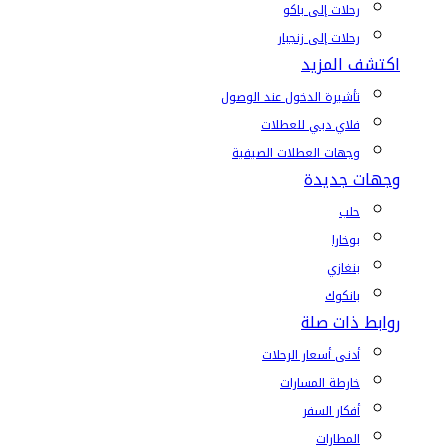
رحلات إلى باكو
رحلات إلى زنجبار
اكتشف المزيد
تأشيرة الدخول عند الوصول
فلاي دبي للعطلات
وجهات العطلات الصيفية
وجهات جديدة
حلب
بوخارا
بنغازي
بانكوك
روابط ذات صلة
أدنى أسعار الرحلات
خارطة المسارات
أفكار السفر
المطارات