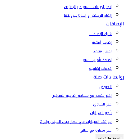
إنجاز إجراءات السفر عبر الإنترنت
إلغاء الرحلات أو إعادة جدولتها
الإضافات
شراء الإضافات
إضافة أمتعة
اختيار مقعد
إضافة تأمين السفر
خدمات إضافية
روابط ذات صلة
العروض
اختر مقعد مع مساحة إضافية للساقين
حجز الفنادق
تأجير السيارات
مواقف السيارات في مطار دبي المبنى رقم 2
حجز سيارة مع سائق
الحجز والإدارة