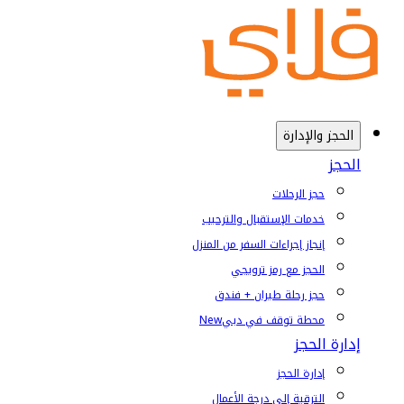
الحجز والإدارة
الحجز
حجز الرحلات
خدمات الإستقبال والترحيب
إنجاز إجراءات السفر من المنزل
الحجز مع رمز ترويجي
حجز رحلة طيران + فندق
محطة توقف في دبي
New
إدارة الحجز
إدارة الحجز
الترقية إلى درجة الأعمال