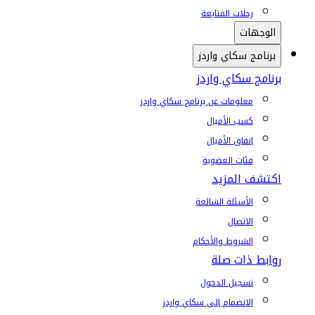
رحلات المتابعة
الوجهات
برنامج سكاي واردز
برنامج سكاي واردز
معلومات عن برنامج سكاي واردز
كسب الأميال
إنفاق الأميال
فئات العضوية
اكتشف المزيد
الأسئلة الشائعة
الاتصال
الشروط والأحكام
روابط ذات صلة
تسجيل الدخول
الانضمام إلى سكاي واردز