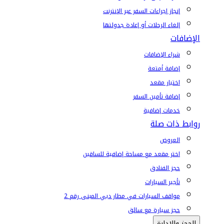
إنجاز إجراءات السفر عبر الإنترنت
إلغاء الرحلات أو إعادة جدولتها
الإضافات
شراء الإضافات
إضافة أمتعة
اختيار مقعد
إضافة تأمين السفر
خدمات إضافية
روابط ذات صلة
العروض
اختر مقعد مع مساحة إضافية للساقين
حجز الفنادق
تأجير السيارات
مواقف السيارات في مطار دبي المبنى رقم 2
حجز سيارة مع سائق
الحجز والإدارة