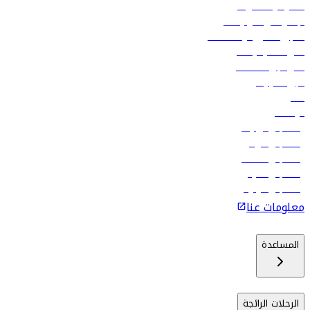
العقود والمشتريات
الإعلان على متن رحلاتنا
تسجيل الدخول لوكلاء السفر
أدنى أسعار الرحلات
فلاي دبي للعطلات
تأجير السيارات
فنادق
الوظائف
رحلات إلى تبيليسي
رحلات إلى الرياض
رحلات إلى مسقط
رحلات إلى ماليه
رحلات إلى كولومبو
معلومات عنا
المساعدة
الرحلات الرائجة