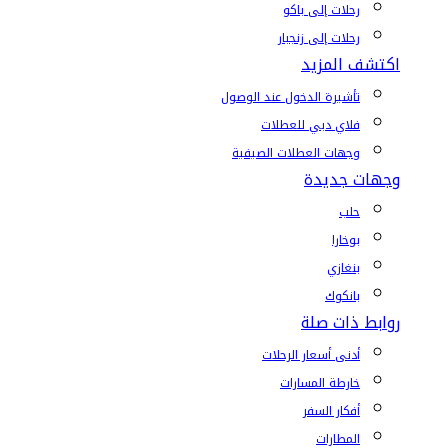
رحلات إلى باكو
رحلات إلى زنجبار
اكتشف المزيد
تأشيرة الدخول عند الوصول
فلاي دبي للعطلات
وجهات العطلات الصيفية
وجهات جديدة
حلب
بوخارا
بنغازي
بانكوك
روابط ذات صلة
أدنى أسعار الرحلات
خارطة المسارات
أفكار السفر
المطارات