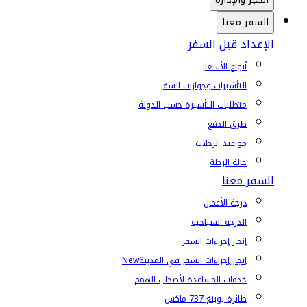
السفر معنا
الإعداد قبل السفر
أنواع الأسعار
التأشيرات وجوازات السفر
متطلبات التأشيرة حسب الدولة
طرق الدفع
مواعيد الرحلات
حالة الرحلة
السفر معنا
درجة الأعمال
الدرجة السياحية
إنجاز إجراءات السفر
إنجاز إجراءات السفر في المدينة
New
خدمات المساعدة لأصحاب الهمم
طائرة بوينغ 737 ماكس