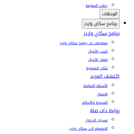
رحلات المتابعة
الوجهات
برنامج سكاي واردز
برنامج سكاي واردز
معلومات عن برنامج سكاي واردز
كسب الأميال
إنفاق الأميال
فئات العضوية
اكتشف المزيد
الأسئلة الشائعة
الاتصال
الشروط والأحكام
روابط ذات صلة
تسجيل الدخول
الانضمام إلى سكاي واردز