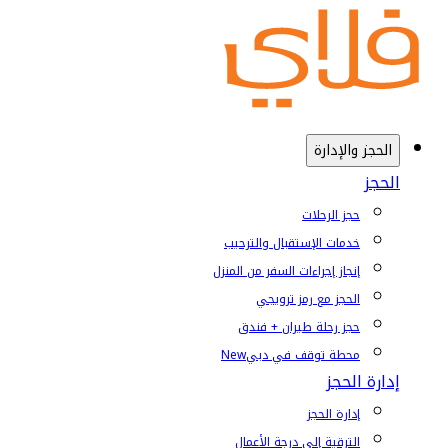
الحجز والإدارة
الحجز
حجز الرحلات
خدمات الإستقبال والترحيب
إنجاز إجراءات السفر من المنزل
الحجز مع رمز ترويجي
حجز رحلة طيران + فندق
محطة توقف في دبي
New
إدارة الحجز
إدارة الحجز
الترقية إلى درجة الأعمال