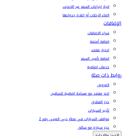
إنجاز إجراءات السفر عبر الإنترنت
إلغاء الرحلات أو إعادة جدولتها
الإضافات
شراء الإضافات
إضافة أمتعة
اختيار مقعد
إضافة تأمين السفر
خدمات إضافية
روابط ذات صلة
العروض
اختر مقعد مع مساحة إضافية للساقين
حجز الفنادق
تأجير السيارات
مواقف السيارات في مطار دبي المبنى رقم 2
حجز سيارة مع سائق
الحجز والإدارة