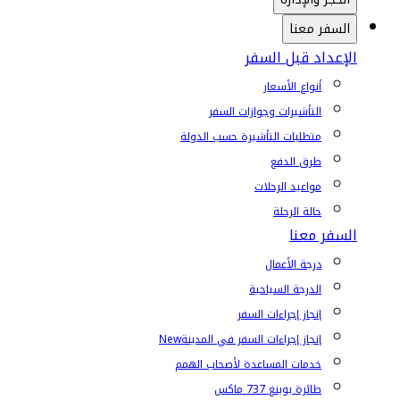
السفر معنا
الإعداد قبل السفر
أنواع الأسعار
التأشيرات وجوازات السفر
متطلبات التأشيرة حسب الدولة
طرق الدفع
مواعيد الرحلات
حالة الرحلة
السفر معنا
درجة الأعمال
الدرجة السياحية
إنجاز إجراءات السفر
إنجاز إجراءات السفر في المدينة
New
خدمات المساعدة لأصحاب الهمم
طائرة بوينغ 737 ماكس