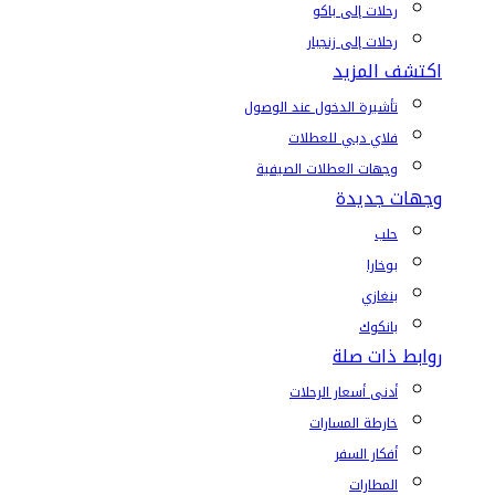
رحلات إلى باكو
رحلات إلى زنجبار
اكتشف المزيد
تأشيرة الدخول عند الوصول
فلاي دبي للعطلات
وجهات العطلات الصيفية
وجهات جديدة
حلب
بوخارا
بنغازي
بانكوك
روابط ذات صلة
أدنى أسعار الرحلات
خارطة المسارات
أفكار السفر
المطارات