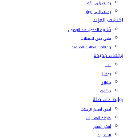
رحلات إلى باكو
رحلات إلى زنجبار
اكتشف المزيد
تأشيرة الدخول عند الوصول
فلاي دبي للعطلات
وجهات العطلات الصيفية
وجهات جديدة
حلب
بوخارا
بنغازي
بانكوك
روابط ذات صلة
أدنى أسعار الرحلات
خارطة المسارات
أفكار السفر
المطارات