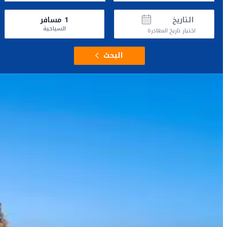
التاريخ
1
مسافر
السياحية
اختيار تاريخ المغادرة
البحث