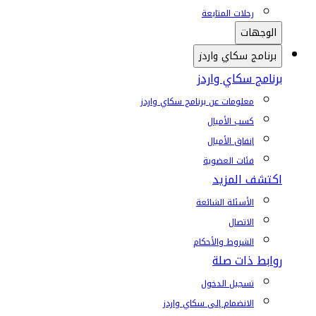
رحلات المتابعة
الوجهات
برنامج سكاي واردز
برنامج سكاي واردز
معلومات عن برنامج سكاي واردز
كسب الأميال
إنفاق الأميال
فئات العضوية
اكتشف المزيد
الأسئلة الشائعة
الاتصال
الشروط والأحكام
روابط ذات صلة
تسجيل الدخول
الانضمام إلى سكاي واردز