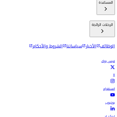
المساعدة
الرحلات الرائجة
الوظائف
الأخبار
سياساتنا
الشروط والأحكام
فيس بوك
X
انستقرام
يوتيوب
لينكد إن