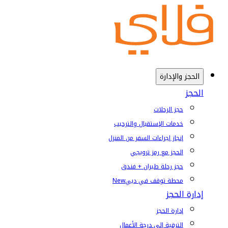
الحجز والإدارة
الحجز
حجز الرحلات
خدمات الإستقبال والترحيب
إنجاز إجراءات السفر من المنزل
الحجز مع رمز ترويجي
حجز رحلة طيران + فندق
محطة توقف في دبي
New
إدارة الحجز
إدارة الحجز
الترقية إلى درجة الأعمال