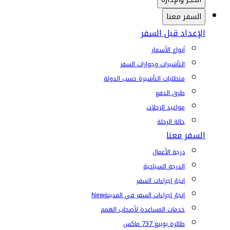
السفر معنا
الإعداد قبل السفر
أنواع الأسعار
التأشيرات وجوازات السفر
متطلبات التأشيرة حسب الدولة
طرق الدفع
مواعيد الرحلات
حالة الرحلة
السفر معنا
درجة الأعمال
الدرجة السياحية
إنجاز إجراءات السفر
إنجاز إجراءات السفر في المدينة
New
خدمات المساعدة لأصحاب الهمم
طائرة بوينغ 737 ماكس