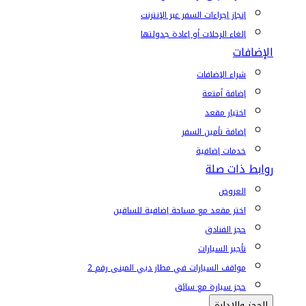
إنجاز إجراءات السفر عبر الإنترنت
إلغاء الرحلات أو إعادة جدولتها
الإضافات
شراء الإضافات
إضافة أمتعة
اختيار مقعد
إضافة تأمين السفر
خدمات إضافية
روابط ذات صلة
العروض
اختر مقعد مع مساحة إضافية للساقين
حجز الفنادق
تأجير السيارات
مواقف السيارات في مطار دبي المبنى رقم 2
حجز سيارة مع سائق
الحجز والإدارة