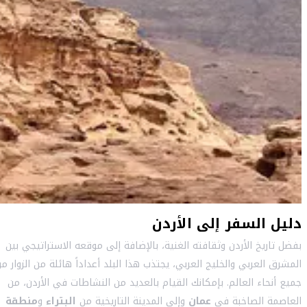
دليل السفر إلى الأردن
بفضل تاريخ الأردن وثقافته الغنية، بالإضافة إلى موقعه الاستراتيجي بين
المشرق العربي والخليج العربي، يجتذب هذا البلد أعداداً هائلة من الزوار م
جميع أنحاء العالم. بإمكانك القيام بالعديد من النشاطات في الأردن، من
العاصمة الصاخبة في
عمان
وإلى المدينة التاريخية من
البتراء
و
منطقة