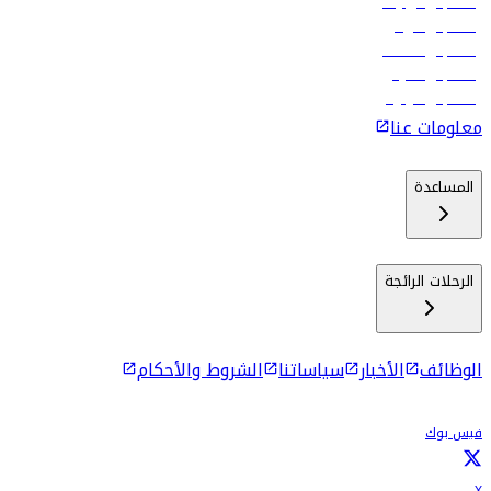
رحلات إلى تبيليسي
رحلات إلى الرياض
رحلات إلى مسقط
رحلات إلى ماليه
رحلات إلى كولومبو
معلومات عنا
المساعدة
الرحلات الرائجة
الوظائف
الأخبار
سياساتنا
الشروط والأحكام
فيس بوك