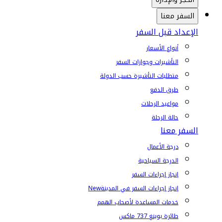
السفر معنا
الإعداد قبل السفر
أنواع الأسعار
التأشيرات وجوازات السفر
متطلبات التأشيرة حسب الدولة
طرق الدفع
مواعيد الرحلات
حالة الرحلة
السفر معنا
درجة الأعمال
الدرجة السياحية
إنجاز إجراءات السفر
إنجاز إجراءات السفر في المدينة
New
خدمات المساعدة لأصحاب الهمم
طائرة بوينغ 737 ماكس