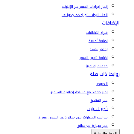
إنجاز إجراءات السفر عبر الإنترنت
إلغاء الرحلات أو إعادة جدولتها
الإضافات
شراء الإضافات
إضافة أمتعة
اختيار مقعد
إضافة تأمين السفر
خدمات إضافية
روابط ذات صلة
العروض
اختر مقعد مع مساحة إضافية للساقين
حجز الفنادق
تأجير السيارات
مواقف السيارات في مطار دبي المبنى رقم 2
حجز سيارة مع سائق
الحجز والإدارة