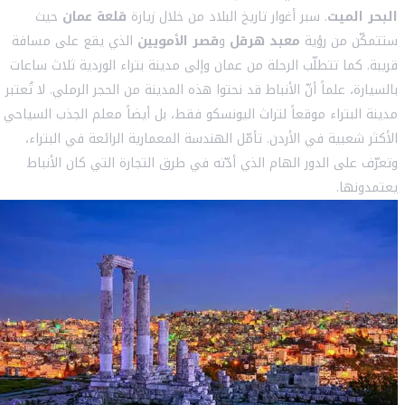
البحر الميت
. سبر أغوار تاريخ البلاد من خلال زيارة
قلعة عمان
حيث
ستتمكّن من رؤية
معبد هرقل
و
قصر الأمويين
الذي يقع على مسافة
قريبة. كما تتطلّب الرحلة من عمان وإلى مدينة بتراء الوردية ثلاث ساعات
بالسيارة، علماً أنّ الأنباط قد نحتوا هذه المدينة من الحجر الرملي. لا تُعتبر
مدينة البتراء موقعاً لتراث اليونسكو فقط، بل أيضاً معلم الجذب السياحي
الأكثر شعبية في الأردن. تأمّل الهندسة المعمارية الرائعة في البتراء،
وتعرّف على الدور الهام الذي أدّته في طرق التجارة التي كان الأنباط
يعتمدونها.