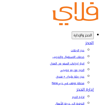
الحجز والإدارة
الحجز
حجز الرحلات
خدمات الإستقبال والترحيب
إنجاز إجراءات السفر من المنزل
الحجز مع رمز ترويجي
حجز رحلة طيران + فندق
محطة توقف في دبي
New
إدارة الحجز
إدارة الحجز
الترقية إلى درجة الأعمال