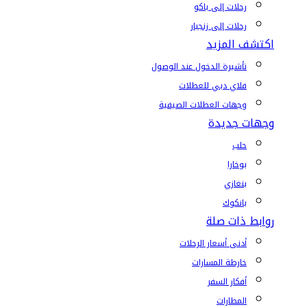
رحلات إلى باكو
رحلات إلى زنجبار
اكتشف المزيد
تأشيرة الدخول عند الوصول
فلاي دبي للعطلات
وجهات العطلات الصيفية
وجهات جديدة
حلب
بوخارا
بنغازي
بانكوك
روابط ذات صلة
أدنى أسعار الرحلات
خارطة المسارات
أفكار السفر
المطارات