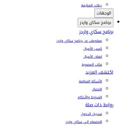
رحلات المتابعة
الوجهات
برنامج سكاي واردز
برنامج سكاي واردز
معلومات عن برنامج سكاي واردز
كسب الأميال
إنفاق الأميال
فئات العضوية
اكتشف المزيد
الأسئلة الشائعة
الاتصال
الشروط والأحكام
روابط ذات صلة
تسجيل الدخول
الانضمام إلى سكاي واردز