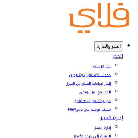
الحجز والإدارة
الحجز
حجز الرحلات
خدمات الإستقبال والترحيب
إنجاز إجراءات السفر من المنزل
الحجز مع رمز ترويجي
حجز رحلة طيران + فندق
محطة توقف في دبي
New
إدارة الحجز
إدارة الحجز
الترقية إلى درجة الأعمال