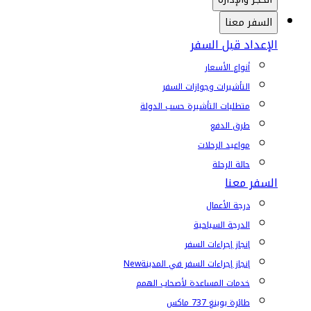
السفر معنا
الإعداد قبل السفر
أنواع الأسعار
التأشيرات وجوازات السفر
متطلبات التأشيرة حسب الدولة
طرق الدفع
مواعيد الرحلات
حالة الرحلة
السفر معنا
درجة الأعمال
الدرجة السياحية
إنجاز إجراءات السفر
إنجاز إجراءات السفر في المدينة
New
خدمات المساعدة لأصحاب الهمم
طائرة بوينغ 737 ماكس