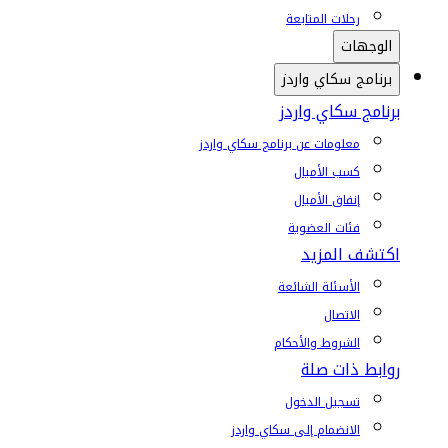
رحلات المتابعة
الوجهات
برنامج سكاي واردز
برنامج سكاي واردز
معلومات عن برنامج سكاي واردز
كسب الأميال
إنفاق الأميال
فئات العضوية
اكتشف المزيد
الأسئلة الشائعة
الاتصال
الشروط والأحكام
روابط ذات صلة
تسجيل الدخول
الانضمام إلى سكاي واردز