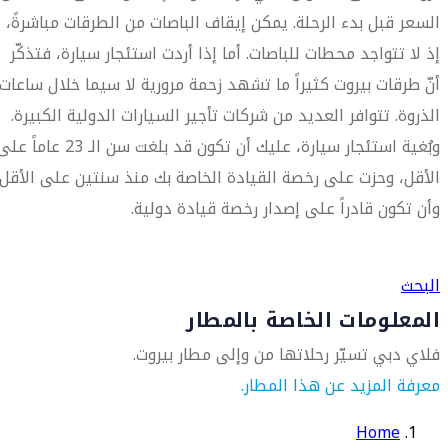
السعر قبل بدء الرحلة. يمكن إيقاف الباصات من الطرقات مباشرةً،
إذ لا تتواجد محطات للباصات. أما إذا أردت استئجار سيارة، فتذكّر
أنّ طرقات بيروت كثيراً ما تشهد زحمة مرورية لا سيما خلال ساعات
الذروة. تتوافر العديد من شركات تأجير السيارات الدولية الكبيرة.
وبُغية استئجار سيارة، عليك أن تكون قد بلغت سن الـ 23 عاماً ع
الأقل، وحزت على رخصة القيادة الخاصة بك منذ سنتين على الأقل
وأن تكون قادراً على إصدار رخصة قيادة دولية.
العثور على متجر السفر الأقرب إليك
البحث
المعلومات الخاصة بالمطار
فلاي دبي تسيّر رحلاتها من وإلى مطار بيروت.
معرفة المزيد عن هذا المطار.
Home