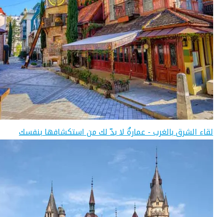
لقاء الشرق بالغرب - عمارةٌ لا بدّ لك من استكشافها بنفسك