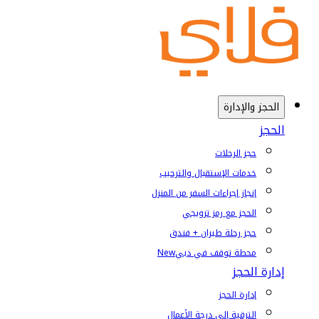
الحجز والإدارة
الحجز
حجز الرحلات
خدمات الإستقبال والترحيب
إنجاز إجراءات السفر من المنزل
الحجز مع رمز ترويجي
حجز رحلة طيران + فندق
محطة توقف في دبي
New
إدارة الحجز
إدارة الحجز
الترقية إلى درجة الأعمال