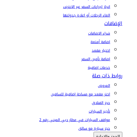
إنجاز إجراءات السفر عبر الإنترنت
إلغاء الرحلات أو إعادة جدولتها
الإضافات
شراء الإضافات
إضافة أمتعة
اختيار مقعد
إضافة تأمين السفر
خدمات إضافية
روابط ذات صلة
العروض
اختر مقعد مع مساحة إضافية للساقين
حجز الفنادق
تأجير السيارات
مواقف السيارات في مطار دبي المبنى رقم 2
حجز سيارة مع سائق
الحجز والإدارة