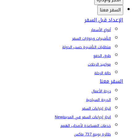
السفر معنا
الإعداد قبل السفر
أنواع الأسعار
التأشيرات وجوازات السفر
متطلبات التأشيرة حسب الدولة
طرق الدفع
مواعيد الرحلات
حالة الرحلة
السفر معنا
درجة الأعمال
الدرجة السياحية
إنجاز إجراءات السفر
إنجاز إجراءات السفر في المدينة
New
خدمات المساعدة لأصحاب الهمم
طائرة بوينغ 737 ماكس