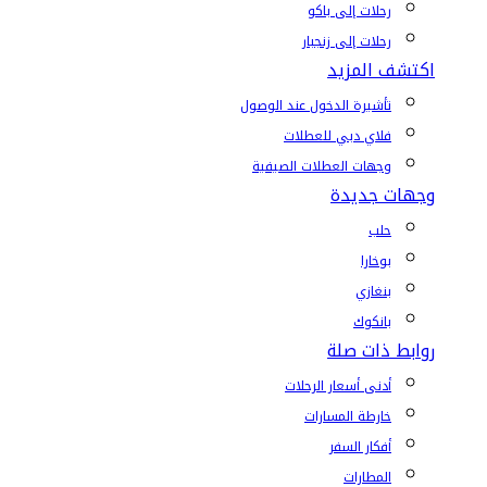
رحلات إلى باكو
رحلات إلى زنجبار
اكتشف المزيد
تأشيرة الدخول عند الوصول
فلاي دبي للعطلات
وجهات العطلات الصيفية
وجهات جديدة
حلب
بوخارا
بنغازي
بانكوك
روابط ذات صلة
أدنى أسعار الرحلات
خارطة المسارات
أفكار السفر
المطارات