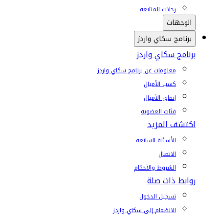
رحلات المتابعة
الوجهات
برنامج سكاي واردز
برنامج سكاي واردز
معلومات عن برنامج سكاي واردز
كسب الأميال
إنفاق الأميال
فئات العضوية
اكتشف المزيد
الأسئلة الشائعة
الاتصال
الشروط والأحكام
روابط ذات صلة
تسجيل الدخول
الانضمام إلى سكاي واردز