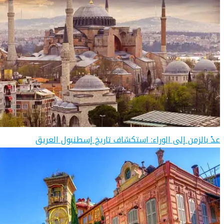
عدْ بالزمن إلى الوراء: استكشاف تاريخ إسطنبول العريق