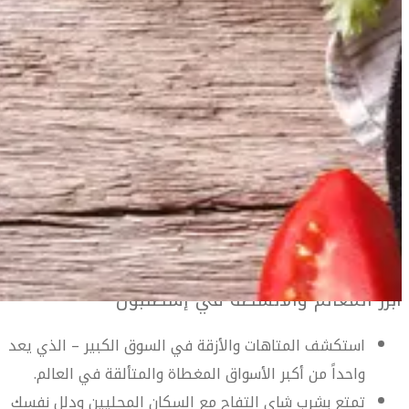
معلومات السفر
المعلومات الخاصة بالمطار
دليل السفر إلى إسطنبول
أهلاً بك في إسطنبول
احبس أنفاسك في هذه المدينة التي تحفز جميع الحواس. أسواق
مزدحمة، مطاعم ذات مستوى عالمي وأفق ساحرة تنصهر مع
معالم العصور الغابرة الملهمة للذاكرة على شواطئ مضيق
دليل السفر إلى إسطنبول
البوسفور.
تمثل عاصمة تركيا الاقتصادية والثقافية والواقعة على مفترق
الطرق بين أوروبا وآسيا مكاناً حقيقياً لالتقاء الشرق بالغرب.
أبرز المعالم والأنشطة في إسطنبول
Istanbul travel guide
استكشف المتاهات والأزقة في السوق الكبير – الذي يعد
واحداً من أكبر الأسواق المغطاة والمتألقة في العالم.
تمتع بشرب شاي التفاح مع السكان المحليين ودلل نفسك