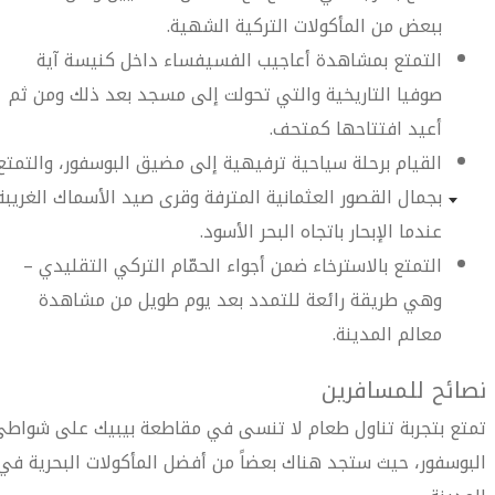
ببعض من المأكولات التركية الشهية.
التمتع بمشاهدة أعاجيب الفسيفساء داخل كنيسة آية
صوفيا التاريخية والتي تحولت إلى مسجد بعد ذلك ومن ثم
أعيد افتتاحها كمتحف.
القيام برحلة سياحية ترفيهية إلى مضيق البوسفور، والتمتع
بجمال القصور العثمانية المترفة وقرى صيد الأسماك الغريبة
عندما الإبحار باتجاه البحر الأسود.
التمتع بالاسترخاء ضمن أجواء الحمّام التركي التقليدي –
وهي طريقة رائعة للتمدد بعد يوم طويل من مشاهدة
معالم المدينة.
نصائح للمسافرين
تمتع بتجربة تناول طعام لا تنسى في مقاطعة بيبيك على شواط
البوسفور، حيث ستجد هناك بعضاً من أفضل المأكولات البحرية في