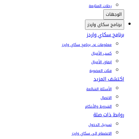
رحلات المتابعة
الوجهات
برنامج سكاي واردز
برنامج سكاي واردز
معلومات عن برنامج سكاي واردز
كسب الأميال
إنفاق الأميال
فئات العضوية
اكتشف المزيد
الأسئلة الشائعة
الاتصال
الشروط والأحكام
روابط ذات صلة
تسجيل الدخول
الانضمام إلى سكاي واردز