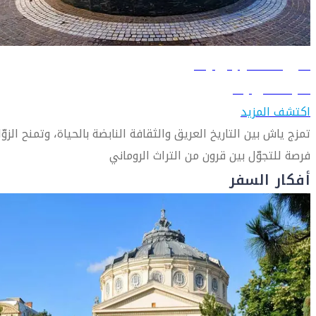
دليل السفر إلى ياش
تعرّف على ياش
اكتشف المزيد
تمزج ياش بين التاريخ العريق والثقافة النابضة بالحياة، وتمنح الزوّا
فرصة للتجوّل بين قرون من التراث الروماني
أفكار السفر