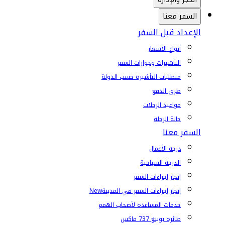
السفر معنا
الإعداد قبل السفر
أنواع الأسعار
التأشيرات وجوازات السفر
متطلبات التأشيرة حسب الدولة
طرق الدفع
مواعيد الرحلات
حالة الرحلة
السفر معنا
درجة الأعمال
الدرجة السياحية
إنجاز إجراءات السفر
إنجاز إجراءات السفر في المدينة
New
خدمات المساعدة لأصحاب الهمم
طائرة بوينغ 737 ماكس