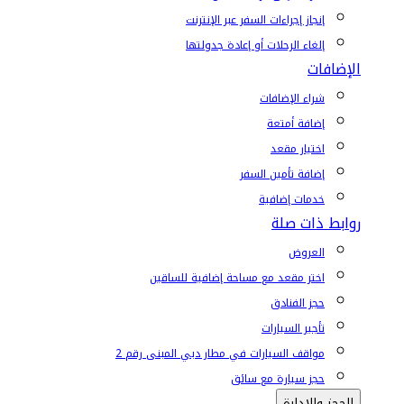
إنجاز إجراءات السفر عبر الإنترنت
إلغاء الرحلات أو إعادة جدولتها
الإضافات
شراء الإضافات
إضافة أمتعة
اختيار مقعد
إضافة تأمين السفر
خدمات إضافية
روابط ذات صلة
العروض
اختر مقعد مع مساحة إضافية للساقين
حجز الفنادق
تأجير السيارات
مواقف السيارات في مطار دبي المبنى رقم 2
حجز سيارة مع سائق
الحجز والإدارة