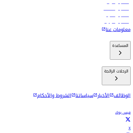
رحلات إلى الرياض
رحلات إلى مسقط
رحلات إلى ماليه
رحلات إلى كولومبو
معلومات عنا
المساعدة
الرحلات الرائجة
الوظائف
الأخبار
سياساتنا
الشروط والأحكام
فيس بوك
X