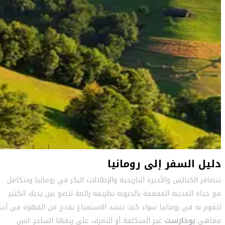
دليل السفر إلى رومانيا
تتضافر الكنائس والأديرة التاريخية والإطلالات البكر في رومانيا وتتكامل
مع حياة المدينة المفعمة بالحيوية بطريقة رائعة لتضع بين يديك الكثير
لتقوم به في رومانيا سواء كنتَ تنشد الاستمتاع بقدح من القهوة في أحد
مقاهي
بوخارست
غير المتكلفة أو التعرف على ريفها الساحر. انسِ