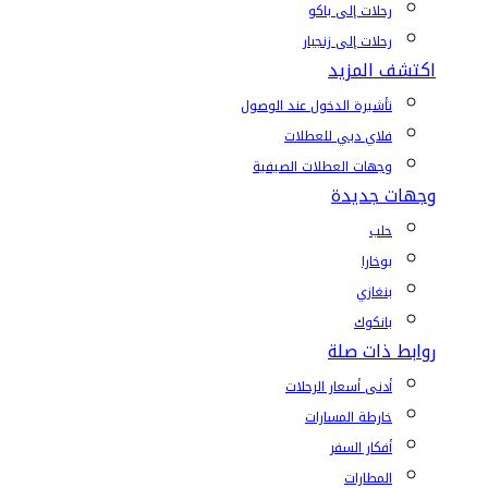
رحلات إلى باكو
رحلات إلى زنجبار
اكتشف المزيد
تأشيرة الدخول عند الوصول
فلاي دبي للعطلات
وجهات العطلات الصيفية
وجهات جديدة
حلب
بوخارا
بنغازي
بانكوك
روابط ذات صلة
أدنى أسعار الرحلات
خارطة المسارات
أفكار السفر
المطارات