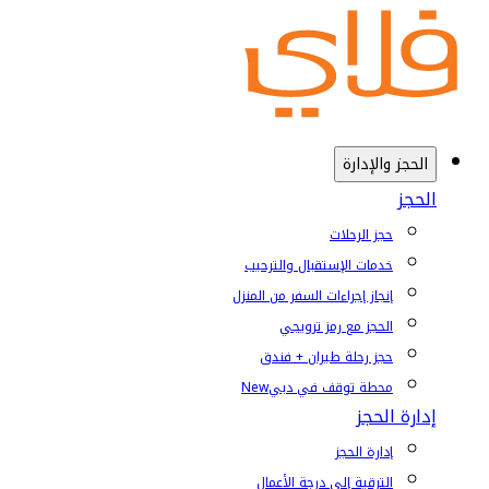
الحجز والإدارة
الحجز
حجز الرحلات
خدمات الإستقبال والترحيب
إنجاز إجراءات السفر من المنزل
الحجز مع رمز ترويجي
حجز رحلة طيران + فندق
محطة توقف في دبي
New
إدارة الحجز
إدارة الحجز
الترقية إلى درجة الأعمال