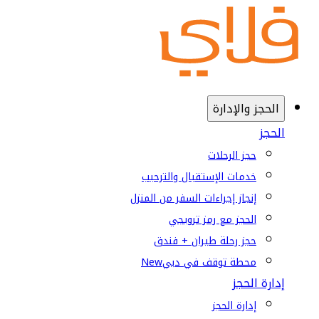
الحجز والإدارة
الحجز
حجز الرحلات
خدمات الإستقبال والترحيب
إنجاز إجراءات السفر من المنزل
الحجز مع رمز ترويجي
حجز رحلة طيران + فندق
محطة توقف في دبي
New
إدارة الحجز
إدارة الحجز