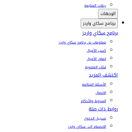
رحلات المتابعة
الوجهات
برنامج سكاي واردز
برنامج سكاي واردز
معلومات عن برنامج سكاي واردز
كسب الأميال
إنفاق الأميال
فئات العضوية
اكتشف المزيد
الأسئلة الشائعة
الاتصال
الشروط والأحكام
روابط ذات صلة
تسجيل الدخول
الانضمام إلى سكاي واردز