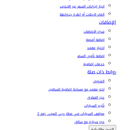
إنجاز إجراءات السفر عبر الإنترنت
إلغاء الرحلات أو إعادة جدولتها
الإضافات
شراء الإضافات
إضافة أمتعة
اختيار مقعد
إضافة تأمين السفر
خدمات إضافية
روابط ذات صلة
العروض
اختر مقعد مع مساحة إضافية للساقين
حجز الفنادق
تأجير السيارات
مواقف السيارات في مطار دبي المبنى رقم 2
حجز سيارة مع سائق
الحجز والإدارة