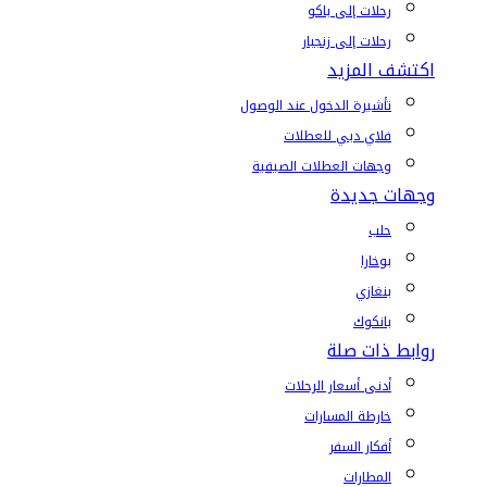
رحلات إلى باكو
رحلات إلى زنجبار
اكتشف المزيد
تأشيرة الدخول عند الوصول
فلاي دبي للعطلات
وجهات العطلات الصيفية
وجهات جديدة
حلب
بوخارا
بنغازي
بانكوك
روابط ذات صلة
أدنى أسعار الرحلات
خارطة المسارات
أفكار السفر
المطارات