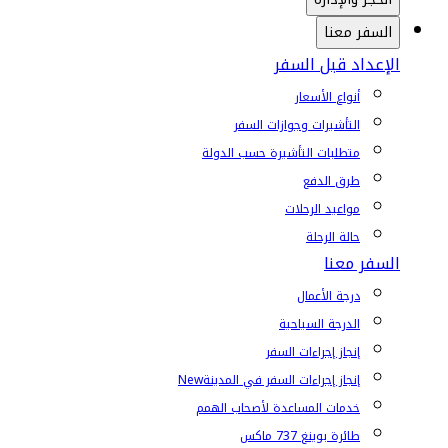
السفر معنا
الإعداد قبل السفر
أنواع الأسعار
التأشيرات وجوازات السفر
متطلبات التأشيرة حسب الدولة
طرق الدفع
مواعيد الرحلات
حالة الرحلة
السفر معنا
درجة الأعمال
الدرجة السياحية
إنجاز إجراءات السفر
إنجاز إجراءات السفر في المدينة
New
خدمات المساعدة لأصحاب الهمم
طائرة بوينغ 737 ماكس