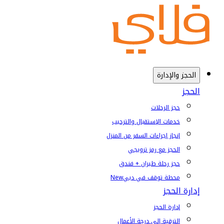
الحجز والإدارة
الحجز
حجز الرحلات
خدمات الإستقبال والترحيب
إنجاز إجراءات السفر من المنزل
الحجز مع رمز ترويجي
حجز رحلة طيران + فندق
محطة توقف في دبي
New
إدارة الحجز
إدارة الحجز
الترقية إلى درجة الأعمال