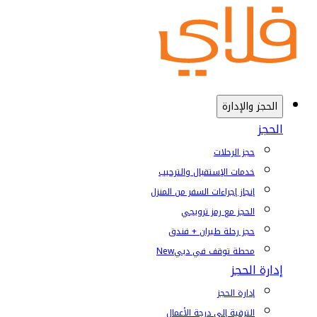
الحجز والإدارة
الحجز
حجز الرحلات
خدمات الإستقبال والترحيب
إنجاز إجراءات السفر من المنزل
الحجز مع رمز ترويجي
حجز رحلة طيران + فندق
محطة توقف في دبي
New
إدارة الحجز
إدارة الحجز
الترقية إلى درجة الأعمال