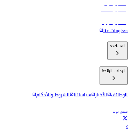
رحلات إلى الرياض
رحلات إلى مسقط
رحلات إلى ماليه
رحلات إلى كولومبو
معلومات عنا
المساعدة
الرحلات الرائجة
الوظائف
الأخبار
سياساتنا
الشروط والأحكام
فيس بوك
X