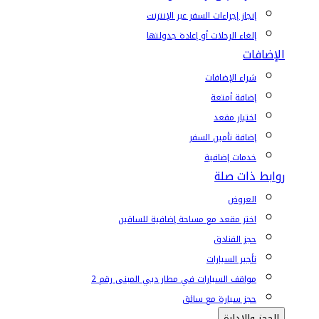
إنجاز إجراءات السفر عبر الإنترنت
إلغاء الرحلات أو إعادة جدولتها
الإضافات
شراء الإضافات
إضافة أمتعة
اختيار مقعد
إضافة تأمين السفر
خدمات إضافية
روابط ذات صلة
العروض
اختر مقعد مع مساحة إضافية للساقين
حجز الفنادق
تأجير السيارات
مواقف السيارات في مطار دبي المبنى رقم 2
حجز سيارة مع سائق
الحجز والإدارة