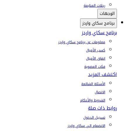
رحلات المتابعة
الوجهات
برنامج سكاي واردز
برنامج سكاي واردز
معلومات عن برنامج سكاي واردز
كسب الأميال
إنفاق الأميال
فئات العضوية
اكتشف المزيد
الأسئلة الشائعة
الاتصال
الشروط والأحكام
روابط ذات صلة
تسجيل الدخول
الانضمام إلى سكاي واردز