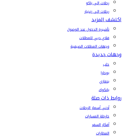
رحلات إلى باكو
رحلات إلى زنجبار
اكتشف المزيد
تأشيرة الدخول عند الوصول
فلاي دبي للعطلات
وجهات العطلات الصيفية
وجهات جديدة
حلب
بوخارا
بنغازي
بانكوك
روابط ذات صلة
أدنى أسعار الرحلات
خارطة المسارات
أفكار السفر
المطارات