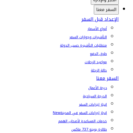
السفر معنا
الإعداد قبل السفر
أنواع الأسعار
التأشيرات وجوازات السفر
متطلبات التأشيرة حسب الدولة
طرق الدفع
مواعيد الرحلات
حالة الرحلة
السفر معنا
درجة الأعمال
الدرجة السياحية
إنجاز إجراءات السفر
إنجاز إجراءات السفر في المدينة
New
خدمات المساعدة لأصحاب الهمم
طائرة بوينغ 737 ماكس