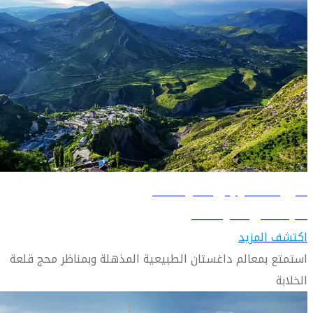
دليل السفر إلى محج قلعة
تعرّف على محج قلعة
اكتشف المزيد
استمتع بمعالم داغستان الطبيعية المذهلة وبمناظر محج قلعة
الخلابة