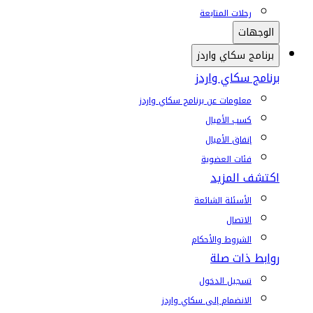
رحلات المتابعة
الوجهات
برنامج سكاي واردز
برنامج سكاي واردز
معلومات عن برنامج سكاي واردز
كسب الأميال
إنفاق الأميال
فئات العضوية
اكتشف المزيد
الأسئلة الشائعة
الاتصال
الشروط والأحكام
روابط ذات صلة
تسجيل الدخول
الانضمام إلى سكاي واردز