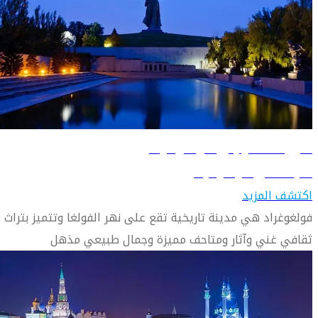
دليل السفر إلى فولغوغراد
تعرّف على فولغوغراد
اكتشف المزيد
فولغوغراد هي مدينة تاريخية تقع على نهر الفولغا وتتميز بتراث
ثقافي غني وآثار ومتاحف مميزة وجمال طبيعي مذهل