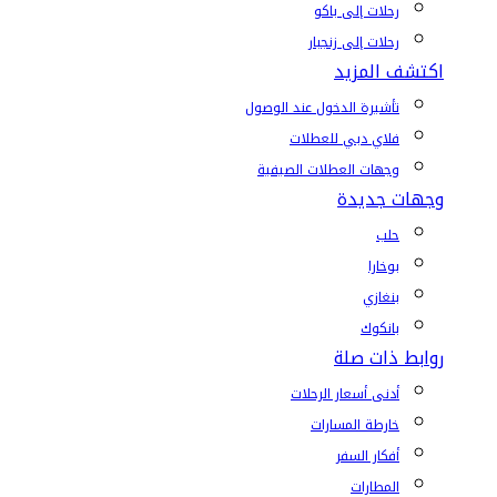
رحلات إلى باكو
رحلات إلى زنجبار
اكتشف المزيد
تأشيرة الدخول عند الوصول
فلاي دبي للعطلات
وجهات العطلات الصيفية
وجهات جديدة
حلب
بوخارا
بنغازي
بانكوك
روابط ذات صلة
أدنى أسعار الرحلات
خارطة المسارات
أفكار السفر
المطارات