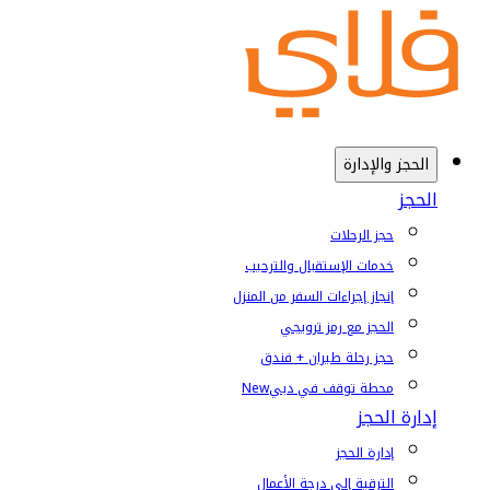
الحجز والإدارة
الحجز
حجز الرحلات
خدمات الإستقبال والترحيب
إنجاز إجراءات السفر من المنزل
الحجز مع رمز ترويجي
حجز رحلة طيران + فندق
محطة توقف في دبي
New
إدارة الحجز
إدارة الحجز
الترقية إلى درجة الأعمال