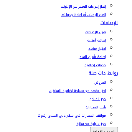
إنجاز إجراءات السفر عبر الإنترنت
إلغاء الرحلات أو إعادة جدولتها
الإضافات
شراء الإضافات
إضافة أمتعة
اختيار مقعد
إضافة تأمين السفر
خدمات إضافية
روابط ذات صلة
العروض
اختر مقعد مع مساحة إضافية للساقين
حجز الفنادق
تأجير السيارات
مواقف السيارات في مطار دبي المبنى رقم 2
حجز سيارة مع سائق
الحجز والإدارة