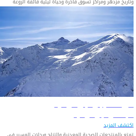
وتاريخ مزدهر ومراكز تسوق فاخرة وحياة ليلية فائقة الروعة
دليل السفر إلى مينيرالني فودي
تعرف على مينيرالني فودي
اكتشف المزيد
تمتع بالمنتجعات الصحية المعدنية والتزلج ورحلات المسير في