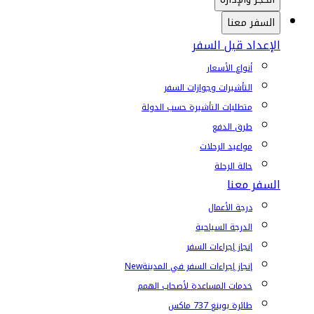
السفر معنا
الإعداد قبل السفر
أنواع الأسعار
التأشيرات وجوازات السفر
متطلبات التأشيرة حسب الدولة
طرق الدفع
مواعيد الرحلات
حالة الرحلة
السفر معنا
درجة الأعمال
الدرجة السياحية
إنجاز إجراءات السفر
إنجاز إجراءات السفر في المدينة
New
خدمات المساعدة لأصحاب الهمم
طائرة بوينغ 737 ماكس