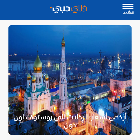
القأئمة
أرخص أسعار الرحلات إلى روستوف اون
دون