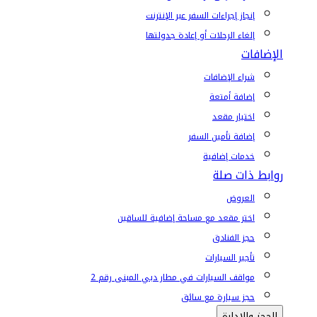
إنجاز إجراءات السفر عبر الإنترنت
إلغاء الرحلات أو إعادة جدولتها
الإضافات
شراء الإضافات
إضافة أمتعة
اختيار مقعد
إضافة تأمين السفر
خدمات إضافية
روابط ذات صلة
العروض
اختر مقعد مع مساحة إضافية للساقين
حجز الفنادق
تأجير السيارات
مواقف السيارات في مطار دبي المبنى رقم 2
حجز سيارة مع سائق
الحجز والإدارة