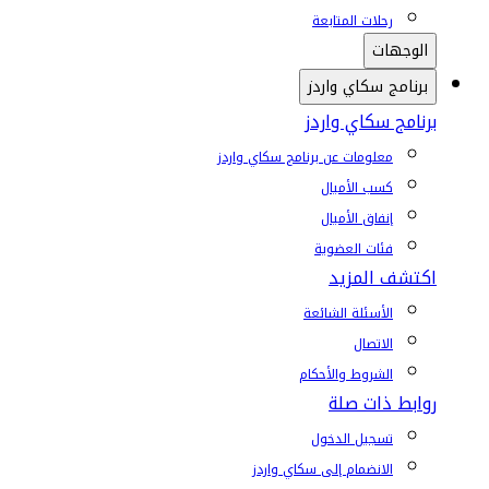
رحلات المتابعة
الوجهات
برنامج سكاي واردز
برنامج سكاي واردز
معلومات عن برنامج سكاي واردز
كسب الأميال
إنفاق الأميال
فئات العضوية
اكتشف المزيد
الأسئلة الشائعة
الاتصال
الشروط والأحكام
روابط ذات صلة
تسجيل الدخول
الانضمام إلى سكاي واردز