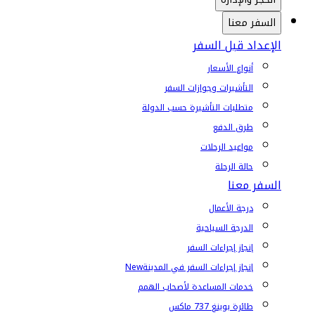
السفر معنا
الإعداد قبل السفر
أنواع الأسعار
التأشيرات وجوازات السفر
متطلبات التأشيرة حسب الدولة
طرق الدفع
مواعيد الرحلات
حالة الرحلة
السفر معنا
درجة الأعمال
الدرجة السياحية
إنجاز إجراءات السفر
إنجاز إجراءات السفر في المدينة
New
خدمات المساعدة لأصحاب الهمم
طائرة بوينغ 737 ماكس