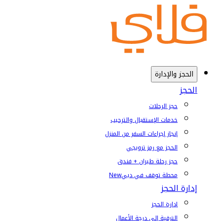
الحجز والإدارة
الحجز
حجز الرحلات
خدمات الإستقبال والترحيب
إنجاز إجراءات السفر من المنزل
الحجز مع رمز ترويجي
حجز رحلة طيران + فندق
محطة توقف في دبي
New
إدارة الحجز
إدارة الحجز
الترقية إلى درجة الأعمال