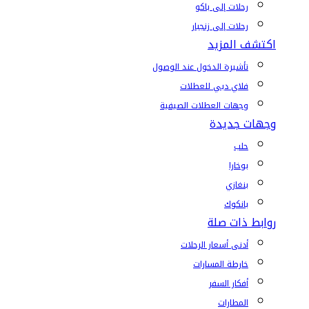
رحلات إلى باكو
رحلات إلى زنجبار
اكتشف المزيد
تأشيرة الدخول عند الوصول
فلاي دبي للعطلات
وجهات العطلات الصيفية
وجهات جديدة
حلب
بوخارا
بنغازي
بانكوك
روابط ذات صلة
أدنى أسعار الرحلات
خارطة المسارات
أفكار السفر
المطارات