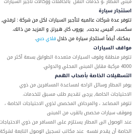
مبنى المطار ،و خدمات النقل بالحافلات ووكالات تأجير السيارات
استئجار سيارة
تتوفر عدة شركات عالميه لتأجير السيارات لكل من شركة : ثرفتي,
سكست, أفيس, بدجت, يوروب كار, هيرتز, و المزيد من ذالك.
يمكنك أيضاً استئجار سيارة من خلال
فلاي دبي
.
مواقف السيارات
تتوفر منطقة وقوف السيارات متعددة الطوابق بسعة أكثر من
4000 مركبة مقابل المبنى المحلي والدولي.
التسهيلات الخاصة بأصحاب الهمم
يوفر المطار وسائل الراحه لمساعدة المسافرين من ذوي
الاحتياجات الخاصة, يرجى تقديم طلب مسبق للخدمات.
تتوفر المصاعد ، والمرحاض المخصص لذوي الاحتياجات الخاصة ،
وموقف سيارات مخصص بالقرب من المبنى
عند الوصول الى المطار يستلزم على المسافر من ذوي الاحتياجات
الخاصة أن يقدم نفسه عند مكاتب تسجيل الوصول التابعة لشركة