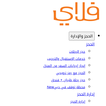
الحجز والإدارة
الحجز
حجز الرحلات
خدمات الإستقبال والترحيب
إنجاز إجراءات السفر من المنزل
الحجز مع رمز ترويجي
حجز رحلة طيران + فندق
محطة توقف في دبي
New
إدارة الحجز
إدارة الحجز