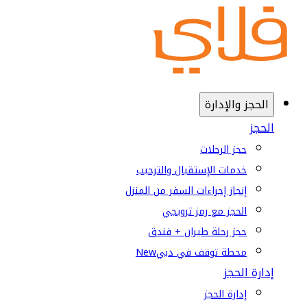
الحجز والإدارة
الحجز
حجز الرحلات
خدمات الإستقبال والترحيب
إنجاز إجراءات السفر من المنزل
الحجز مع رمز ترويجي
حجز رحلة طيران + فندق
محطة توقف في دبي
New
إدارة الحجز
إدارة الحجز