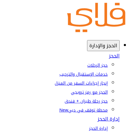
الحجز والإدارة
الحجز
حجز الرحلات
خدمات الإستقبال والترحيب
إنجاز إجراءات السفر من المنزل
الحجز مع رمز ترويجي
حجز رحلة طيران + فندق
محطة توقف في دبي
New
إدارة الحجز
إدارة الحجز