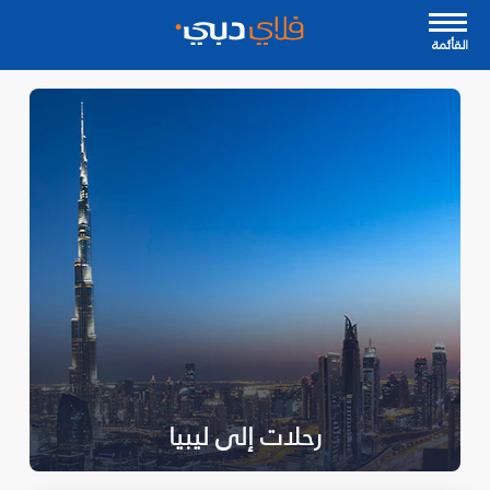
القأئمة
رحلات إلى ليبيا