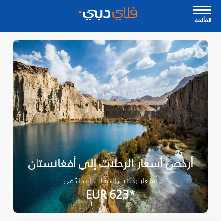
القأئمة
أرخص أسعار الرحلات إلى أفغانستان
أسعار رحلات الذهاب ابتداءً من
*EUR 623