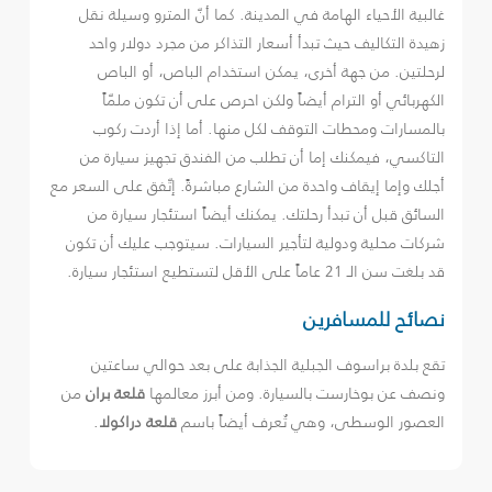
غالبية الأحياء الهامة في المدينة. كما أنّ المترو وسيلة نقل
زهيدة التكاليف حيث تبدأ أسعار التذاكر من مجرد دولار واحد
لرحلتين. من جهة أخرى، يمكن استخدام الباص، أو الباص
الكهربائي أو الترام أيضاً ولكن احرص على أن تكون ملمّاً
بالمسارات ومحطات التوقف لكل منها. أما إذا أردت ركوب
التاكسي، فيمكنك إما أن تطلب من الفندق تجهيز سيارة من
أجلك وإما إيقاف واحدة من الشارع مباشرةً. إتّفق على السعر مع
السائق قبل أن تبدأ رحلتك. يمكنك أيضاً استئجار سيارة من
شركات محلية ودولية لتأجير السيارات. سيتوجب عليك أن تكون
قد بلغت سن الـ 21 عاماً على الأقل لتستطيع استئجار سيارة.
نصائح للمسافرين
تقع بلدة براسوف الجبلية الجذابة على بعد حوالي ساعتين
ونصف عن بوخارست بالسيارة. ومن أبرز معالمها
قلعة بران
من
العصور الوسطى، وهي تُعرف أيضاً باسم
قلعة دراكولا
.