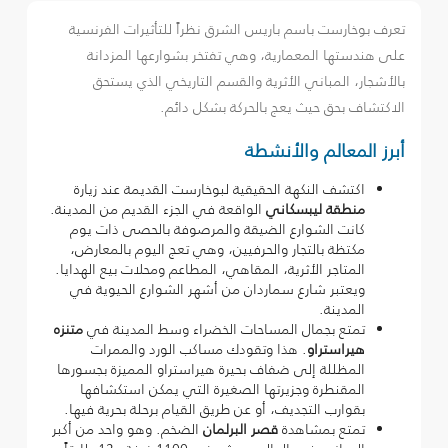
تعرف بوخارست باسم باريس الشرق نظراً للتأثيرات الفرنسية
على هندستها المعمارية، وهي تفتخر بشوارعها المزدانة
بالأشجار، المباني الأثرية والقسم التاريخي الذي يستحق
الاكتشاف بحق حيث يعج بالحركة بشكل دائم.
أبرز المعالم والأنشطة
اكتشف النكهة الحقيقية لبوخارست القديمة عند زيارة
منطقة ليبسكاني
الواقعة في الجزء القديم من المدينة.
كانت الشوارع الضيقة والمرصوفة بالحصى ذات يوم
مكتظة بالتجار والحرفيين، وهي تعج اليوم بالمعارض،
المتاجر الأثرية، المقاهي، المطاعم ومحلات بيع الهدايا.
ويعتبر شارع سماردان من أشهر الشوارع الحيوية في
المدينة.
تمتع بجمال المساحات الخضراء وسط المدينة في
متنزه
هيراستراو
. هذا وتقودك مساكب الورد والممرات
المظللة إلى ضفاف بحيرة هيراستراو المميزة بجسورها
المقنطرة وجزيرتها الصغيرة التي يمكن استكشافها
بقوارب التجديف، أو عن طريق القيام برحلة بحرية فيها.
تمتع بمشاهدة
قصر البرلمان
الضخم. وهو واحد من أكبر