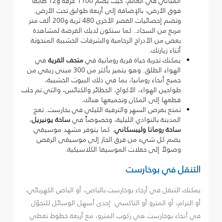
المباني في العالم، حيث يضم 1100 غرفة و12 طابقاً
فوق الأرض، بالإضافة إلى أربعة طوابق تحت الأرض.
وتضم إحصائيات القصر الأخرى 480 ثرية و200 ألف متر
مربع من السجاد. كما ستكون لديك الفرصة لمشاهدة
بعض من الأدراج الرخامية والشرفات الخشبية المنحوتة
أثناء زيارتك.
يمكنك تجربة حياة قرية رومانية في
متحف القرية
في
الهواء الطلق. وهو يتميز بأكثر من 300 مبنى ريفي من
جميع أنحاء رومانيا، بما في ذلك البيوت الخشبية،
طواحين الهواء، الأكواخ، الحظائر والكنائس، والتي تم جلب
قطعها إلى المكان وتجميعها هناك.
تمتع بفرص السهر والترفيه الليلي في بخارست. تعج
المدينة بالنوادي الليلية، وخصوصاً في
ساحة يونيريل
،
ساحة رومانا وليبسكاني
. كما يتوفر مشهد موسيقي
يضم كل شيء من فرق الجاز إلى موسيقى الرقص
وصولاً إلى حفلات الموسيقا الكلاسيكية.
التنقل في بوخارست
يمكنك التنقل في أرجاء بوخارست بالباص، أو الباص الكهربائي،
أو الترام، أو المترو أو التاكسي. إحدى أسهل الوسائل للتجوّل
في أنحاء بوخارست هي ركوب المترو، مع أربعة خطوط تغطي