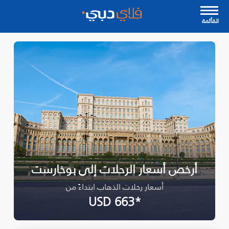
القأئمة
أرخص أسعار الرحلات إلى بوخارست
أسعار رحلات الذهاب ابتداءً من
*USD 663