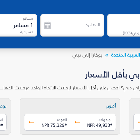
مسافر
1
مسافر
المغادرة
السياحية
دولي
(
DXB
)
لعربية المتحدة
بوخارا إلى دبي
دبي بأقل الأسعار
إلى دبي؟ احصل على أقل الأسعار لرحلات الاتجاه الواحد ورحلات الذها
أكتوبر
نوفم
اتجاه واحد
العودة
اتج
9
*
NPR 75,329
*
NPR 49,933
*