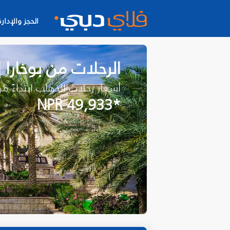
الحجز والإدارة
الرحلات من بوخارا
أسعار رحلات الذهاب ابتداءً م
*NPR 49,933