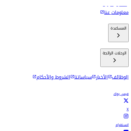
رحلات إلى كولومبو
معلومات عنا
المساعدة
الرحلات الرائجة
الوظائف
الأخبار
سياساتنا
الشروط والأحكام
فيس بوك
X
انستقرام