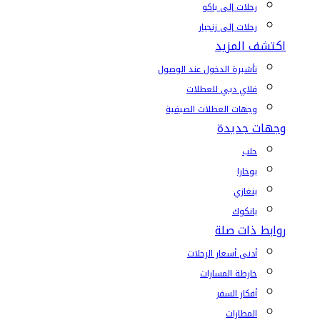
رحلات إلى باكو
رحلات إلى زنجبار
اكتشف المزيد
تأشيرة الدخول عند الوصول
فلاي دبي للعطلات
وجهات العطلات الصيفية
وجهات جديدة
حلب
بوخارا
بنغازي
بانكوك
روابط ذات صلة
أدنى أسعار الرحلات
خارطة المسارات
أفكار السفر
المطارات