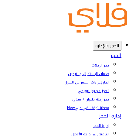
الحجز والإدارة
الحجز
حجز الرحلات
خدمات الإستقبال والترحيب
إنجاز إجراءات السفر من المنزل
الحجز مع رمز ترويجي
حجز رحلة طيران + فندق
محطة توقف في دبي
New
إدارة الحجز
إدارة الحجز
الترقية إلى درجة الأعمال