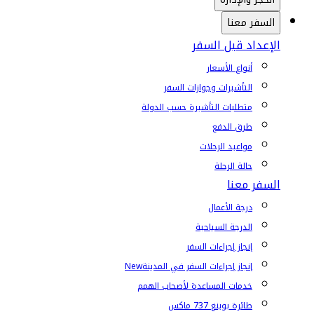
السفر معنا
الإعداد قبل السفر
أنواع الأسعار
التأشيرات وجوازات السفر
متطلبات التأشيرة حسب الدولة
طرق الدفع
مواعيد الرحلات
حالة الرحلة
السفر معنا
درجة الأعمال
الدرجة السياحية
إنجاز إجراءات السفر
إنجاز إجراءات السفر في المدينة
New
خدمات المساعدة لأصحاب الهمم
طائرة بوينغ 737 ماكس