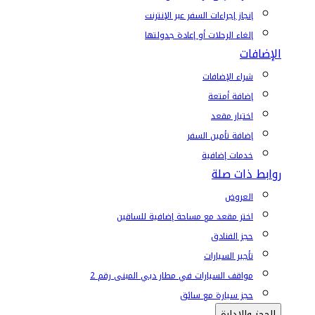
إنجاز إجراءات السفر عبر الإنترنت
إلغاء الرحلات أو إعادة جدولتها
الإضافات
شراء الإضافات
إضافة أمتعة
اختيار مقعد
إضافة تأمين السفر
خدمات إضافية
روابط ذات صلة
العروض
اختر مقعد مع مساحة إضافية للساقين
حجز الفنادق
تأجير السيارات
مواقف السيارات في مطار دبي المبنى رقم 2
حجز سيارة مع سائق
الحجز والإدارة