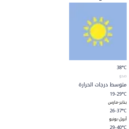
38
°C
صحو
متوسط درجات الحرارة
19-29°C
يناير-مارس
26-37°C
أبريل-يونيو
29-40°C