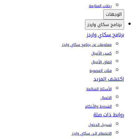
رحلات المتابعة
الوجهات
برنامج سكاي واردز
برنامج سكاي واردز
معلومات عن برنامج سكاي واردز
كسب الأميال
إنفاق الأميال
فئات العضوية
اكتشف المزيد
الأسئلة الشائعة
الاتصال
الشروط والأحكام
روابط ذات صلة
تسجيل الدخول
الانضمام إلى سكاي واردز