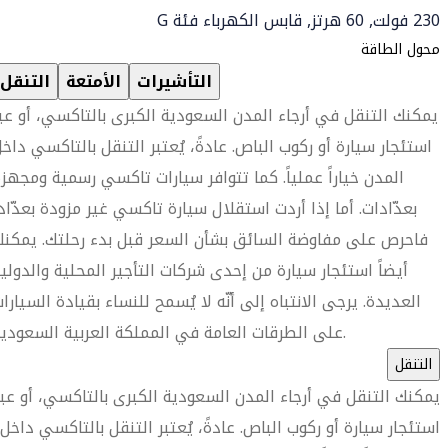
230 فولت, 60 هرتز, قابس الكهرباء فئة G
محول الطاقة
التأشيرات
الأمتعة
التنقل
يمكنك التنقل في أرجاء المدن السعودية الكبرى بالتاكسي، أو عب
استئجار سيارة أو ركوب الباص. عادةً، يُعتبر التنقل بالتاكسي داخ
المدن خياراً عملياً. كما تتوافر سيارات تاكسي رسمية ومجهز
بعدّادات. أما إذا أردت استقلال سيارة تاكسي غير مزودة بعدّاد
فاحرص على مفاوضة السائق بشأن السعر قبل بدء رحلتك. يمكن
أيضاً استئجار سيارة من إحدى شركات التأجير المحلية والدولي
العديدة. يرجى الانتباه إلى أنّه لا يُسمح للنساء بقيادة السيارا
على الطرقات العامة في المملكة العربية السعودية.
التنقل
يمكنك التنقل في أرجاء المدن السعودية الكبرى بالتاكسي، أو عبر
استئجار سيارة أو ركوب الباص. عادةً، يُعتبر التنقل بالتاكسي داخل