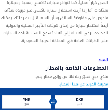
المدن خياراً عملياً. كما تتوافر سيارات تاكسي رسمية ومجهزة
بعدّادات. أما إذا أردت استقلال سيارة تاكسي غير مزودة بعدّاد،
فاحرص على مفاوضة السائق بشأن السعر قبل بدء رحلتك. يمكنك
أيضاً استئجار سيارة من إحدى شركات التأجير المحلية والدولية
العديدة. يرجى الانتباه إلى أنّه لا يُسمح للنساء بقيادة السيارات
على الطرقات العامة في المملكة العربية السعودية.
العثور على متجر السفر الأقرب إليك
البحث
المعلومات الخاصة بالمطار
فلاي دبي تسيّر رحلاتها من وإلى مطار ينبع.
معرفة المزيد عن هذا المطار.
YNB
DXB
دبي
ينبع