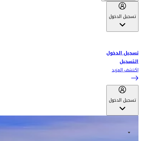
تسجيل الدخول
أهلاً بك في سكاي واردز طيران الإمارات برنامج الولاء المعتمد من قبل
طيران الإمارات، ومؤخراً فلاي دبي.
تسجيل الدخول
التسجيل
اكتشف المزيد
تسجيل الدخول