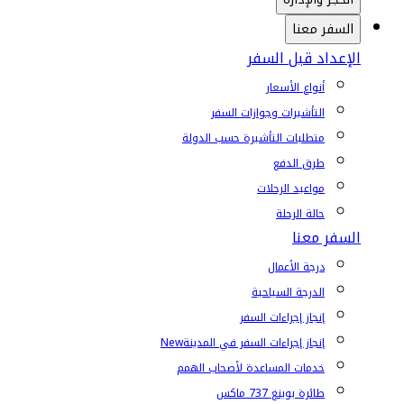
السفر معنا
الإعداد قبل السفر
أنواع الأسعار
التأشيرات وجوازات السفر
متطلبات التأشيرة حسب الدولة
طرق الدفع
مواعيد الرحلات
حالة الرحلة
السفر معنا
درجة الأعمال
الدرجة السياحية
إنجاز إجراءات السفر
إنجاز إجراءات السفر في المدينة
New
خدمات المساعدة لأصحاب الهمم
طائرة بوينغ 737 ماكس