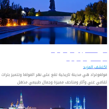
دليل السفر إلى فولغوغراد
تعرّف على فولغوغراد
اكتشف المزيد
فولغوغراد هي مدينة تاريخية تقع على نهر الفولغا وتتميز بتراث
ثقافي غني وآثار ومتاحف مميزة وجمال طبيعي مذهل