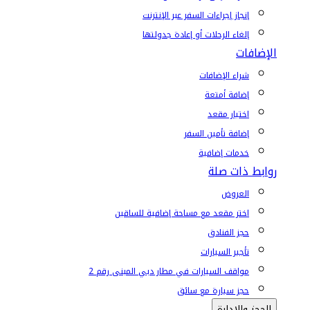
إنجاز إجراءات السفر عبر الإنترنت
إلغاء الرحلات أو إعادة جدولتها
الإضافات
شراء الإضافات
إضافة أمتعة
اختيار مقعد
إضافة تأمين السفر
خدمات إضافية
روابط ذات صلة
العروض
اختر مقعد مع مساحة إضافية للساقين
حجز الفنادق
تأجير السيارات
مواقف السيارات في مطار دبي المبنى رقم 2
حجز سيارة مع سائق
الحجز والإدارة