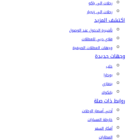
رحلات إلى باكو
رحلات إلى زنجبار
اكتشف المزيد
تأشيرة الدخول عند الوصول
فلاي دبي للعطلات
وجهات العطلات الصيفية
وجهات جديدة
حلب
بوخارا
بنغازي
بانكوك
روابط ذات صلة
أدنى أسعار الرحلات
خارطة المسارات
أفكار السفر
المطارات