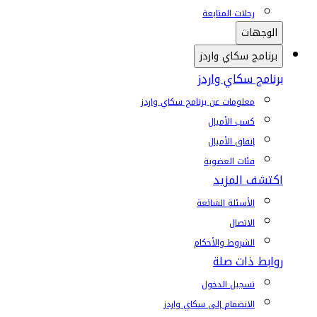
رحلات المتابعة
الوجهات
برنامج سكاي واردز
برنامج سكاي واردز
معلومات عن برنامج سكاي واردز
كسب الأميال
إنفاق الأميال
فئات العضوية
اكتشف المزيد
الأسئلة الشائعة
الاتصال
الشروط والأحكام
روابط ذات صلة
تسجيل الدخول
الانضمام إلى سكاي واردز