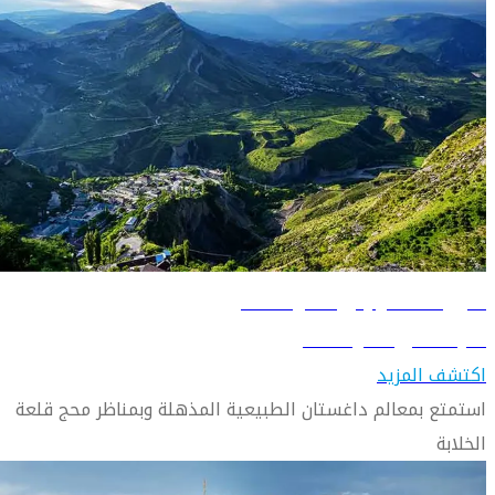
دليل السفر إلى محج قلعة
تعرّف على محج قلعة
اكتشف المزيد
استمتع بمعالم داغستان الطبيعية المذهلة وبمناظر محج قلعة
الخلابة