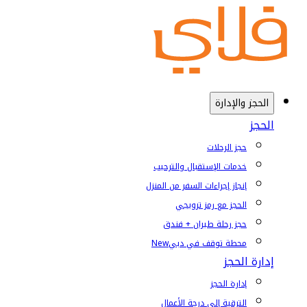
الحجز والإدارة
الحجز
حجز الرحلات
خدمات الإستقبال والترحيب
إنجاز إجراءات السفر من المنزل
الحجز مع رمز ترويجي
حجز رحلة طيران + فندق
محطة توقف في دبي
New
إدارة الحجز
إدارة الحجز
الترقية إلى درجة الأعمال