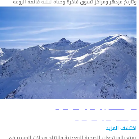
وتاريخ مزدهر ومراكز تسوق فاخرة وحياة ليلية فائقة الروعة
دليل السفر إلى مينيرالني فودي
تعرف على مينيرالني فودي
اكتشف المزيد
تمتع بالمنتجعات الصحية المعدنية والتزلج ورحلات المسير في