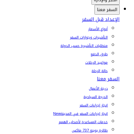
السفر معنا
الإعداد قبل السفر
أنواع الأسعار
التأشيرات وجوازات السفر
متطلبات التأشيرة حسب الدولة
طرق الدفع
مواعيد الرحلات
حالة الرحلة
السفر معنا
درجة الأعمال
الدرجة السياحية
إنجاز إجراءات السفر
إنجاز إجراءات السفر في المدينة
New
خدمات المساعدة لأصحاب الهمم
طائرة بوينغ 737 ماكس