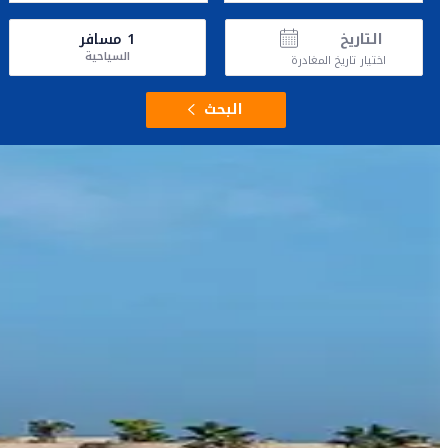
التاريخ
1
مسافر
السياحية
اختيار تاريخ المغادرة
البحث