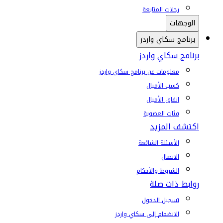
رحلات المتابعة
الوجهات
برنامج سكاي واردز
برنامج سكاي واردز
معلومات عن برنامج سكاي واردز
كسب الأميال
إنفاق الأميال
فئات العضوية
اكتشف المزيد
الأسئلة الشائعة
الاتصال
الشروط والأحكام
روابط ذات صلة
تسجيل الدخول
الانضمام إلى سكاي واردز