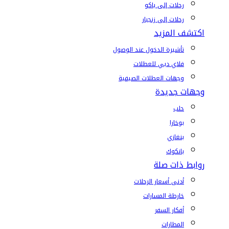
رحلات إلى باكو
رحلات إلى زنجبار
اكتشف المزيد
تأشيرة الدخول عند الوصول
فلاي دبي للعطلات
وجهات العطلات الصيفية
وجهات جديدة
حلب
بوخارا
بنغازي
بانكوك
روابط ذات صلة
أدنى أسعار الرحلات
خارطة المسارات
أفكار السفر
المطارات