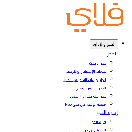
الحجز والإدارة
الحجز
حجز الرحلات
خدمات الإستقبال والترحيب
إنجاز إجراءات السفر من المنزل
الحجز مع رمز ترويجي
حجز رحلة طيران + فندق
محطة توقف في دبي
New
إدارة الحجز
إدارة الحجز
الترقية إلى درجة الأعمال