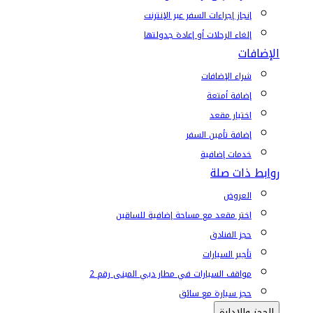
إنجاز إجراءات السفر عبر الإنترنت
إلغاء الرحلات أو إعادة جدولتها
الإضافات
شراء الإضافات
إضافة أمتعة
اختيار مقعد
إضافة تأمين السفر
خدمات إضافية
روابط ذات صلة
العروض
اختر مقعد مع مساحة إضافية للساقين
حجز الفنادق
تأجير السيارات
مواقف السيارات في مطار دبي المبنى رقم 2
حجز سيارة مع سائق
الحجز والإدارة