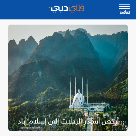
القأئمة
أرخص أسعار الرحلات إلى إسلام آباد