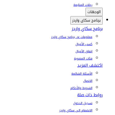
رحلات المتابعة
الوجهات
برنامج سكاي واردز
برنامج سكاي واردز
معلومات عن برنامج سكاي واردز
كسب الأميال
إنفاق الأميال
فئات العضوية
اكتشف المزيد
الأسئلة الشائعة
الاتصال
الشروط والأحكام
روابط ذات صلة
تسجيل الدخول
الانضمام إلى سكاي واردز