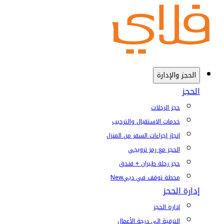
الحجز والإدارة
الحجز
حجز الرحلات
خدمات الإستقبال والترحيب
إنجاز إجراءات السفر من المنزل
الحجز مع رمز ترويجي
حجز رحلة طيران + فندق
محطة توقف في دبي
New
إدارة الحجز
إدارة الحجز
الترقية إلى درجة الأعمال