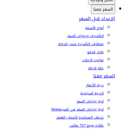
السفر معنا
الإعداد قبل السفر
أنواع الأسعار
التأشيرات وجوازات السفر
متطلبات التأشيرة حسب الدولة
طرق الدفع
مواعيد الرحلات
حالة الرحلة
السفر معنا
درجة الأعمال
الدرجة السياحية
إنجاز إجراءات السفر
إنجاز إجراءات السفر في المدينة
New
خدمات المساعدة لأصحاب الهمم
طائرة بوينغ 737 ماكس