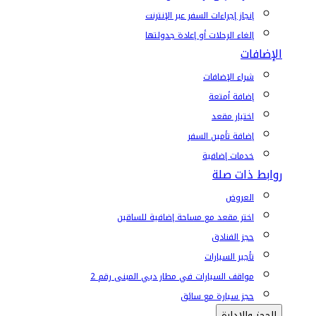
إنجاز إجراءات السفر عبر الإنترنت
إلغاء الرحلات أو إعادة جدولتها
الإضافات
شراء الإضافات
إضافة أمتعة
اختيار مقعد
إضافة تأمين السفر
خدمات إضافية
روابط ذات صلة
العروض
اختر مقعد مع مساحة إضافية للساقين
حجز الفنادق
تأجير السيارات
مواقف السيارات في مطار دبي المبنى رقم 2
حجز سيارة مع سائق
الحجز والإدارة