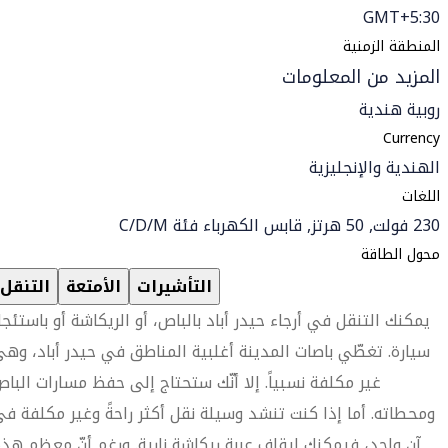
GMT+5:30
المنطقة الزمنية
المزيد من المعلومات
روبية هندية
Currency
الهندية والإنجليزية
اللغات
230 فولت, 50 هرتز, قابس الكهرباء فئة C/D/M
محول الطاقة
التأشيرات
الأمتعة
التنقل
يمكنك التنقل في أرجاء حيدر أباد بالباص، أو الريكاشة أو باستئجا
سيارة. تغطّي باصات المدينة أغلبية المناطق في حيدر أباد، وه
غير مكلفة نسبياً. إلا أنّك ستحتاج إلى حفظ مسارات البا
ومحطاته. أما إذا كنت تنشد وسيلة نقل أكثر راحةً وغير مكلفة ف
آن واحد، فيمكنك إيقاف عربة ريكاشة نارية. ورغم أنّ معظم هذ