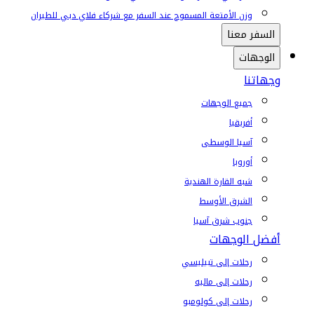
وزن الأمتعة المسموح عند السفر مع شركاء فلاي دبي للطيران
السفر معنا
الوجهات
وجهاتنا
جميع الوجهات
أفريقيا
آسيا الوسطى
أوروبا
شبه القارة الهندية
الشرق الأوسط
جنوب شرق آسيا
أفضل الوجهات
رحلات إلى تبيليسي
رحلات إلى ماليه
رحلات إلى كولومبو