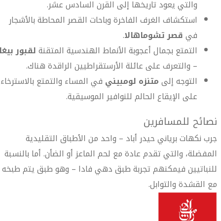
والتي يعود تاريخها إلى القرن السادس عشر.
استكشاف الغرف الفاخرة وباحات القصر المحاطة بالأشجار
في
قصر تشوماهالا
.
التمتع بجمال أعجوبة الأنماط الهندسية المتقنة
لقبور بيغا
– والتعرف على عائلة الأرستقراطيين الراقدة هناك.
التوجه إلى
متنزه لومبيني
في المساء والتمتع بالاسترخاء
على الإيقاع الحالم للنوافير الموسيقية.
نصائح للمسافرين
جرب نكهات برياني حيدر أباد – واحد من الأطباق التقليدية
المفضلة، والتي تقدم عادة مع لحم الماعز أو الضأن. أما بالنسبة
للنباتيين فيمكنهم تجربة طبق دهي فادا – وهو طبق يتم طبخه
مع القشدة والتوابل.