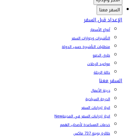
السفر معنا
الإعداد قبل السفر
أنواع الأسعار
التأشيرات وجوازات السفر
متطلبات التأشيرة حسب الدولة
طرق الدفع
مواعيد الرحلات
حالة الرحلة
السفر معنا
درجة الأعمال
الدرجة السياحية
إنجاز إجراءات السفر
إنجاز إجراءات السفر في المدينة
New
خدمات المساعدة لأصحاب الهمم
طائرة بوينغ 737 ماكس