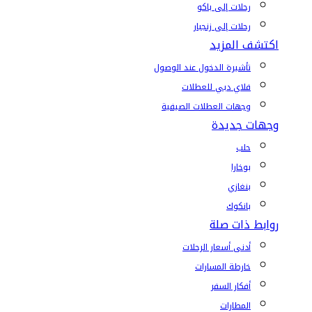
رحلات إلى باكو
رحلات إلى زنجبار
اكتشف المزيد
تأشيرة الدخول عند الوصول
فلاي دبي للعطلات
وجهات العطلات الصيفية
وجهات جديدة
حلب
بوخارا
بنغازي
بانكوك
روابط ذات صلة
أدنى أسعار الرحلات
خارطة المسارات
أفكار السفر
المطارات