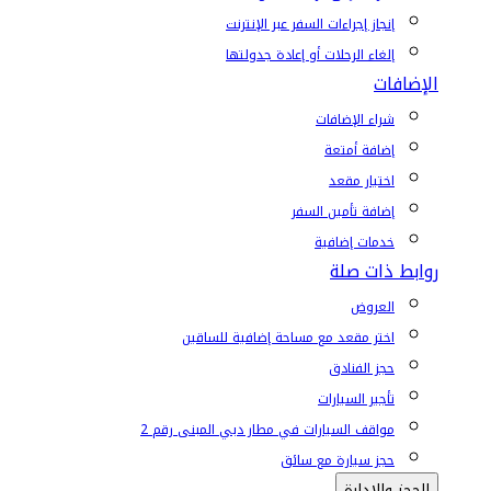
إنجاز إجراءات السفر عبر الإنترنت
إلغاء الرحلات أو إعادة جدولتها
الإضافات
شراء الإضافات
إضافة أمتعة
اختيار مقعد
إضافة تأمين السفر
خدمات إضافية
روابط ذات صلة
العروض
اختر مقعد مع مساحة إضافية للساقين
حجز الفنادق
تأجير السيارات
مواقف السيارات في مطار دبي المبنى رقم 2
حجز سيارة مع سائق
الحجز والإدارة