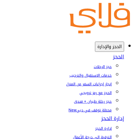
الحجز والإدارة
الحجز
حجز الرحلات
خدمات الإستقبال والترحيب
إنجاز إجراءات السفر من المنزل
الحجز مع رمز ترويجي
حجز رحلة طيران + فندق
محطة توقف في دبي
New
إدارة الحجز
إدارة الحجز
الترقية إلى درجة الأعمال