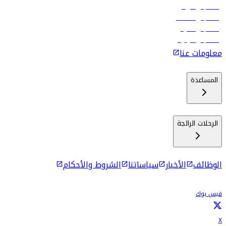
رحلات إلى الرياض
رحلات إلى مسقط
رحلات إلى ماليه
رحلات إلى كولومبو
معلومات عنا
المساعدة
الرحلات الرائجة
الوظائف
الأخبار
سياساتنا
الشروط والأحكام
فيس بوك
X