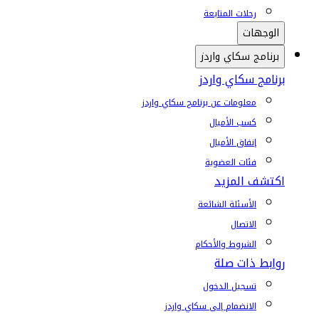
رحلات المتابعة
الوجهات
برنامج سكاي واردز
برنامج سكاي واردز
معلومات عن برنامج سكاي واردز
كسب الأميال
إنفاق الأميال
فئات العضوية
اكتشف المزيد
الأسئلة الشائعة
الاتصال
الشروط والأحكام
روابط ذات صلة
تسجيل الدخول
الانضمام إلى سكاي واردز