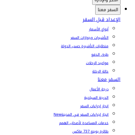
السفر معنا
الإعداد قبل السفر
أنواع الأسعار
التأشيرات وجوازات السفر
متطلبات التأشيرة حسب الدولة
طرق الدفع
مواعيد الرحلات
حالة الرحلة
السفر معنا
درجة الأعمال
الدرجة السياحية
إنجاز إجراءات السفر
إنجاز إجراءات السفر في المدينة
New
خدمات المساعدة لأصحاب الهمم
طائرة بوينغ 737 ماكس