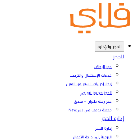
الحجز والإدارة
الحجز
حجز الرحلات
خدمات الإستقبال والترحيب
إنجاز إجراءات السفر من المنزل
الحجز مع رمز ترويجي
حجز رحلة طيران + فندق
محطة توقف في دبي
New
إدارة الحجز
إدارة الحجز
الترقية إلى درجة الأعمال