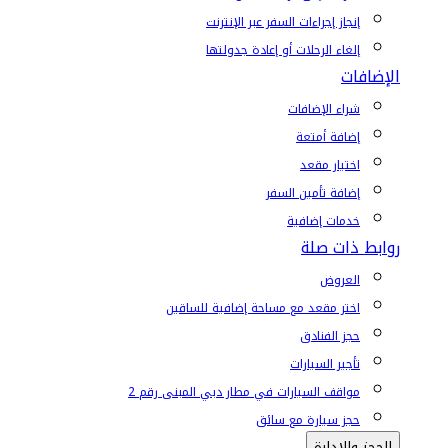
إنجاز إجراءات السفر عبر الإنترنت
إلغاء الرحلات أو إعادة جدولتها
الإضافات
شراء الإضافات
إضافة أمتعة
اختيار مقعد
إضافة تأمين السفر
خدمات إضافية
روابط ذات صلة
العروض
اختر مقعد مع مساحة إضافية للساقين
حجز الفنادق
تأجير السيارات
مواقف السيارات في مطار دبي المبنى رقم 2
حجز سيارة مع سائق
الحجز والإدارة