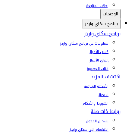
رحلات المتابعة
الوجهات
برنامج سكاي واردز
برنامج سكاي واردز
معلومات عن برنامج سكاي واردز
كسب الأميال
إنفاق الأميال
فئات العضوية
اكتشف المزيد
الأسئلة الشائعة
الاتصال
الشروط والأحكام
روابط ذات صلة
تسجيل الدخول
الانضمام إلى سكاي واردز