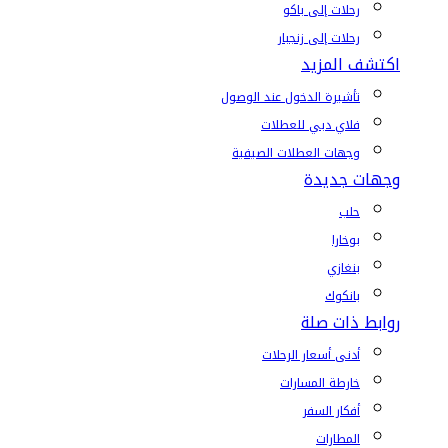
رحلات إلى باكو
رحلات إلى زنجبار
اكتشف المزيد
تأشيرة الدخول عند الوصول
فلاي دبي للعطلات
وجهات العطلات الصيفية
وجهات جديدة
حلب
بوخارا
بنغازي
بانكوك
روابط ذات صلة
أدنى أسعار الرحلات
خارطة المسارات
أفكار السفر
المطارات