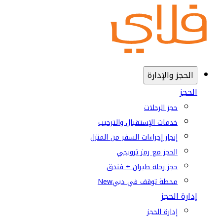
الحجز والإدارة
الحجز
حجز الرحلات
خدمات الإستقبال والترحيب
إنجاز إجراءات السفر من المنزل
الحجز مع رمز ترويجي
حجز رحلة طيران + فندق
محطة توقف في دبي
New
إدارة الحجز
إدارة الحجز