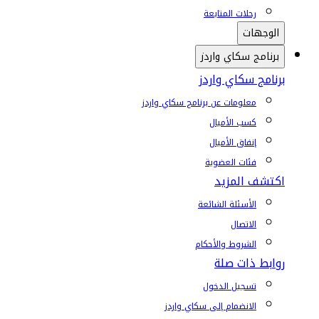
رحلات المتابعة
الوجهات
برنامج سكاي واردز
برنامج سكاي واردز
معلومات عن برنامج سكاي واردز
كسب الأميال
إنفاق الأميال
فئات العضوية
اكتشف المزيد
الأسئلة الشائعة
الاتصال
الشروط والأحكام
روابط ذات صلة
تسجيل الدخول
الانضمام إلى سكاي واردز