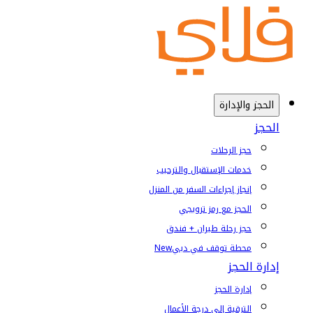
الحجز والإدارة
الحجز
حجز الرحلات
خدمات الإستقبال والترحيب
إنجاز إجراءات السفر من المنزل
الحجز مع رمز ترويجي
حجز رحلة طيران + فندق
محطة توقف في دبي
New
إدارة الحجز
إدارة الحجز
الترقية إلى درجة الأعمال