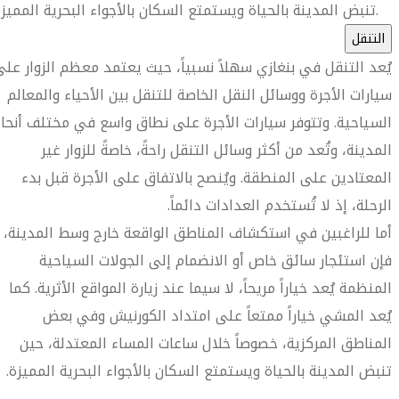
تنبض المدينة بالحياة ويستمتع السكان بالأجواء البحرية المميزة.
التنقل
يُعد التنقل في بنغازي سهلاً نسبياً، حيث يعتمد معظم الزوار على
سيارات الأجرة ووسائل النقل الخاصة للتنقل بين الأحياء والمعالم
السياحية. وتتوفر سيارات الأجرة على نطاق واسع في مختلف أنحاء
المدينة، وتُعد من أكثر وسائل التنقل راحةً، خاصةً للزوار غير
المعتادين على المنطقة. ويُنصح بالاتفاق على الأجرة قبل بدء
الرحلة، إذ لا تُستخدم العدادات دائماً.
أما للراغبين في استكشاف المناطق الواقعة خارج وسط المدينة،
فإن استئجار سائق خاص أو الانضمام إلى الجولات السياحية
المنظمة يُعد خياراً مريحاً، لا سيما عند زيارة المواقع الأثرية. كما
يُعد المشي خياراً ممتعاً على امتداد الكورنيش وفي بعض
المناطق المركزية، خصوصاً خلال ساعات المساء المعتدلة، حين
تنبض المدينة بالحياة ويستمتع السكان بالأجواء البحرية المميزة.