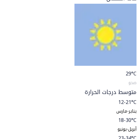
29
°C
صحو
متوسط درجات الحرارة
12-21°C
يناير-مارس
18-30°C
أبريل-يونيو
23-34°C