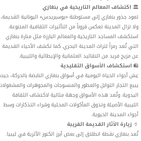
🏛️
اكتشاف المعالم التاريخية في بنغازي
تعود جذور بنغازي إلى مستوطنة «يوسبريدس» اليونانية القديمة،
ولا تزال المدينة تعكس قروناً من التأثيرات الثقافية المتنوعة.
استكشف المساجد التاريخية والمعالم البارزة مثل منارة بنغازي
التي تُعد رمزاً لتراث المدينة البحري. كما تكشف الأحياء القديمة
عن مزيج فريد من التقاليد العثمانية والإيطالية والليبية.
🛍️
استكشاف الأسواق التقليدية
عِش أجواء الحياة اليومية في أسواق بنغازي النابضة بالحركة، حيث
يبيع التجار التوابل والعطور والمنسوجات والمجوهرات والمشغولات
اليدوية. وتُعد هذه الأسواق وجهة مثالية لاكتشاف الثقافة
الليبية الأصيلة وتذوق المأكولات المحلية وشراء التذكارات وسط
أجواء المدينة الحيوية.
🏺
زيارة الآثار القديمة القريبة
تُعد بنغازي نقطة انطلاق إلى بعض أبرز الكنوز الأثرية في ليبيا.