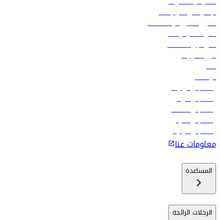
العقود والمشتريات
الإعلان على متن رحلاتنا
تسجيل الدخول لوكلاء السفر
أدنى أسعار الرحلات
فلاي دبي للعطلات
تأجير السيارات
فنادق
الوظائف
رحلات إلى تبيليسي
رحلات إلى الرياض
رحلات إلى مسقط
رحلات إلى ماليه
رحلات إلى كولومبو
معلومات عنا
المساعدة
الرحلات الرائجة