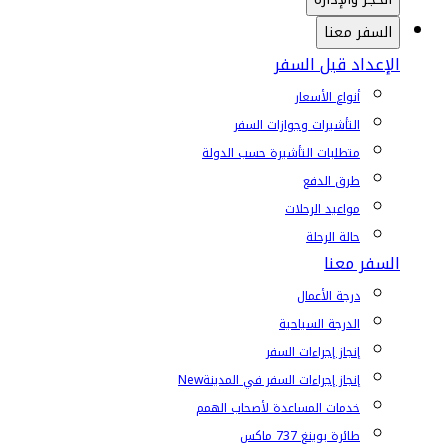
السفر معنا
الإعداد قبل السفر
أنواع الأسعار
التأشيرات وجوازات السفر
متطلبات التأشيرة حسب الدولة
طرق الدفع
مواعيد الرحلات
حالة الرحلة
السفر معنا
درجة الأعمال
الدرجة السياحية
إنجاز إجراءات السفر
إنجاز إجراءات السفر في المدينة
New
خدمات المساعدة لأصحاب الهمم
طائرة بوينغ 737 ماكس