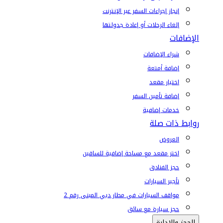
إنجاز إجراءات السفر عبر الإنترنت
إلغاء الرحلات أو إعادة جدولتها
الإضافات
شراء الإضافات
إضافة أمتعة
اختيار مقعد
إضافة تأمين السفر
خدمات إضافية
روابط ذات صلة
العروض
اختر مقعد مع مساحة إضافية للساقين
حجز الفنادق
تأجير السيارات
مواقف السيارات في مطار دبي المبنى رقم 2
حجز سيارة مع سائق
الحجز والإدارة