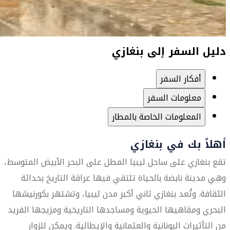
دليل السفر إلى بنغازي
أفكار السفر
معلومات السفر
المعلومات الخاصة بالمطار
أهلاً بك في بنغازي
تقع بنغازي على ساحل ليبيا المطل على البحر الأبيض المتوسط،
وهي مدينة نابضة بالحياة تلتقي فيها عراقة التاريخ بحداثة
الثقافة. وتُعد بنغازي ثاني أكبر مدن ليبيا، وتشتهر بكورنيشها
البحري ومقاهيها الحيوية ومساجدها التاريخية ومزيجها الفريد
من التأثيرات اليونانية والعثمانية والإيطالية. ويمكن للزوار