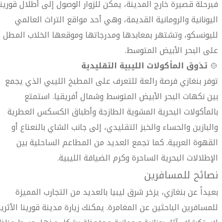
فبرحلة قصيرة خارج المدينة، يمكن للزوار الوصول إلى أطلال قورينا
اليونانية والرومانية القديمة، وهي أحد مواقع التراث العالمي
لليونسكو، وتشتهر بمعابدها ومدرجاتها وموقعها الخلاب المطل
على البحر الأبيض المتوسط.
🍲
تذوق المأكولات الليبية التقليدية
توفر بنغازي فرصة رائعة للتعرف على المطبخ الليبي الذي يجمع
بين نكهات البحر الأبيض المتوسط وشمال أفريقيا. استمتع
بالمأكولات البحرية المشوية الطازجة وأطباق الكسكس العطرية
والبازين والحساء والخبز التقليدي، إلى جانب الشاي بالنعناع أو
القهوة العربية. كما تجمع العديد من المطاعم الساحلية بين
الإطلالات البحرية الساحرة وكرم الضيافة الليبية.
نصائح للمسافرين
بعيداً عن بنغازي، يزخر شرق ليبيا بالعديد من التجارب المميزة
للمسافرين الباحثين عن المغامرة. يمكنك زيارة مدينة قورينا الأثري