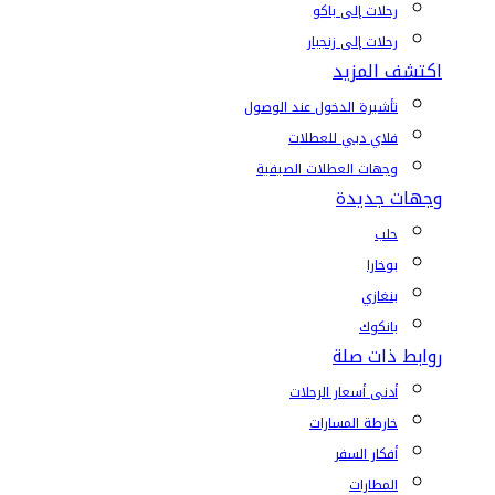
رحلات إلى باكو
رحلات إلى زنجبار
اكتشف المزيد
تأشيرة الدخول عند الوصول
فلاي دبي للعطلات
وجهات العطلات الصيفية
وجهات جديدة
حلب
بوخارا
بنغازي
بانكوك
روابط ذات صلة
أدنى أسعار الرحلات
خارطة المسارات
أفكار السفر
المطارات