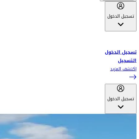
تسجيل الدخول
أهلاً بك في سكاي واردز طيران الإمارات برنامج الولاء المعتمد من قبل
طيران الإمارات، ومؤخراً فلاي دبي.
تسجيل الدخول
التسجيل
اكتشف المزيد
تسجيل الدخول