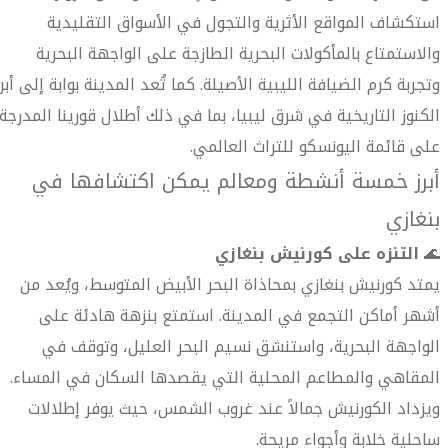
استكشاف المواقع الأثرية والتجول في الأسواق التقليدية
والاستمتاع بالمأكولات البحرية الطازجة على الواجهة البحرية
وتجربة كرم الضيافة الليبية الأصيلة. كما تُعد المدينة بوابة إلى أبرز
الكنوز التاريخية في شرق ليبيا، بما في ذلك أطلال قورينا المدرجة
على قائمة اليونسكو للتراث العالمي.
أبرز خمسة أنشطة ومعالم يمكن اكتشافها في
بنغازي
🌊
التنزه على كورنيش بنغازي
يمتد كورنيش بنغازي بمحاذاة البحر الأبيض المتوسط، ويُعد من
أشهر أماكن التجمع في المدينة. استمتع بنزهة هادئة على
الواجهة البحرية، واستنشق نسيم البحر العليل، وتوقف في
المقاهي والمطاعم المحلية التي يقصدها السكان في المساء.
ويزداد الكورنيش جمالاً عند غروب الشمس، حيث يوفر إطلالات
ساحلية خلابة وأجواء مريحة.