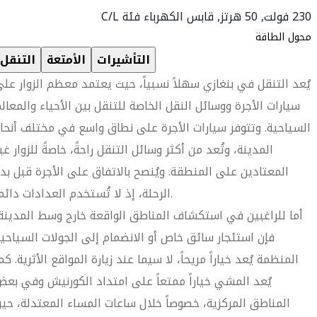
230 فولت, 50 هرتز, قابس الكهرباء فئة C/L
محول الطاقة
التأشيرات
الأمتعة
التنقل
يُعد التنقل في بنغازي سهلاً نسبياً، حيث يعتمد معظم الزوار عل
سيارات الأجرة ووسائل النقل الخاصة للتنقل بين الأحياء والمعال
السياحية. وتتوفر سيارات الأجرة على نطاق واسع في مختلف أنحا
المدينة، وتُعد من أكثر وسائل التنقل راحةً، خاصةً للزوار غي
المعتادين على المنطقة. ويُنصح بالاتفاق على الأجرة قبل بد
الرحلة، إذ لا تُستخدم العدادات دائماً.
أما للراغبين في استكشاف المناطق الواقعة خارج وسط المدينة
فإن استئجار سائق خاص أو الانضمام إلى الجولات السياحي
المنظمة يُعد خياراً مريحاً، لا سيما عند زيارة المواقع الأثرية. كم
يُعد المشي خياراً ممتعاً على امتداد الكورنيش وفي بع
المناطق المركزية، خصوصاً خلال ساعات المساء المعتدلة، حي