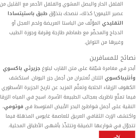
الفلفل الحار والبصل المشوي والفلفل الأحمر مع القليل من
عصير الليمون! كذلك، ننصحك بتذوّق
طبق باستيتسادا
التقليدي
المؤلّف من الباستا العريضة ولحم العجل أو
الدجاج والمحضّر مع طماطم طازجة وقرفة وجوزة الطيب
وغيرها من التوابل.
نصائح للمسافرين
أبحر في مغامرة شيّقة على متن القارب لبلوغ
جزيرتَي باكسوي
وأنتيباكسوي
اللتان تُعتبران من أجمل جزر اليونان. استكشف
الكهوف الزرقاء الخلابة وتعلّم المزيد عن تاريخ الجزيرة الأسطوري
فيما تمتّع ناظريك بعجائب الطبيعة الآسرة. اسبح في المياه الزرقا
النقية على أجمل شواطئ البحر الأبيض المتوسط في
فوتومي
،
واكتشف الإرث الثقافي العريق للعاصمة غايوس المذهلة فيما
تتجوّل في شوارعها الضيقة وتتلذّذ بأشهى الأطباق المحلية.