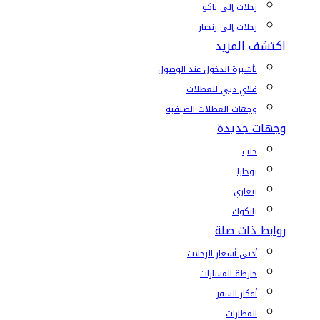
رحلات إلى باكو
رحلات إلى زنجبار
اكتشف المزيد
تأشيرة الدخول عند الوصول
فلاي دبي للعطلات
وجهات العطلات الصيفية
وجهات جديدة
حلب
بوخارا
بنغازي
بانكوك
روابط ذات صلة
أدنى أسعار الرحلات
خارطة المسارات
أفكار السفر
المطارات