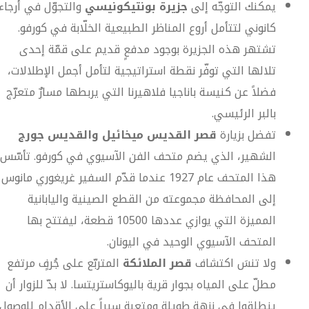
يمكنك التوجّه إلى
جزيرة بونتيكونيسي
والتجوّل في أرجاء
كانوني لتتأمل أروع المناظر الطبيعية الخلّابة في كورفو.
تشتهر هذه الجزيرة بوجود مدفعٍ قديم على قمّة إحدى
تلالها التي توفّر نقطة استراتيجية لتأمل أجمل الإطلالات،
فضلاً عن كنيسة باناجيا فلاهيرنا التي يربطها مسارٌ متعرّج
بالبر الرئيسي.
تفضل بزيارة
قصر القديس ميخائيل والقديس جورج
الشهير، الذي يضم متحف الفن الآسيوي في كورفو. تأسّس
هذا المتحف عام 1927 عندما قدّم السفير غريغوري مانوس
إلى المحافظة مجموعته من القطع الصينية واليابانية
المميزة التي يوازي عددها 10500 قطعة، ليفتتح بها
المتحف الآسيوي الوحيد في اليونان.
ولا تنسَ اكتشاف
قصر الملائكة
المتربّع على جُرفٍ مرتفع
مطلّ على المياه بجوار قرية باليوكاستريتسا. لا بدّ للزوار أن
ينطلقوا في نزهة طويلة ومتعبة سيراً على الأقدام للوصول