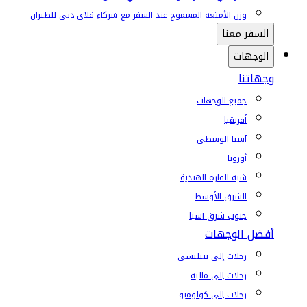
وزن الأمتعة المسموح عند السفر مع شركاء فلاي دبي للطيران
السفر معنا
الوجهات
وجهاتنا
جميع الوجهات
أفريقيا
آسيا الوسطى
أوروبا
شبه القارة الهندية
الشرق الأوسط
جنوب شرق آسيا
أفضل الوجهات
رحلات إلى تبيليسي
رحلات إلى ماليه
رحلات إلى كولومبو