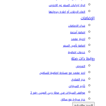
إنجاز إجراءات السفر عبر الإنترنت
إلغاء الرحلات أو إعادة جدولتها
الإضافات
شراء الإضافات
إضافة أمتعة
اختيار مقعد
إضافة تأمين السفر
خدمات إضافية
روابط ذات صلة
العروض
اختر مقعد مع مساحة إضافية للساقين
حجز الفنادق
تأجير السيارات
مواقف السيارات في مطار دبي المبنى رقم 2
حجز سيارة مع سائق
الحجز والإدارة