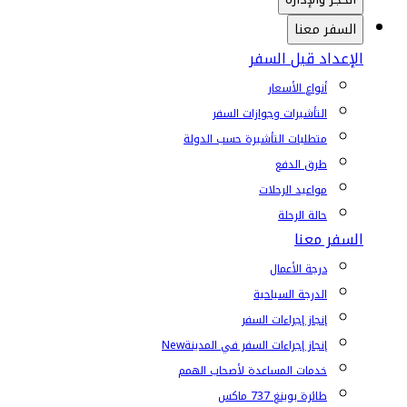
السفر معنا
الإعداد قبل السفر
أنواع الأسعار
التأشيرات وجوازات السفر
متطلبات التأشيرة حسب الدولة
طرق الدفع
مواعيد الرحلات
حالة الرحلة
السفر معنا
درجة الأعمال
الدرجة السياحية
إنجاز إجراءات السفر
إنجاز إجراءات السفر في المدينة
New
خدمات المساعدة لأصحاب الهمم
طائرة بوينغ 737 ماكس