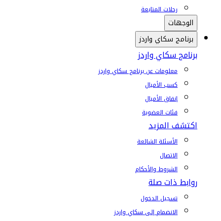
رحلات المتابعة
الوجهات
برنامج سكاي واردز
برنامج سكاي واردز
معلومات عن برنامج سكاي واردز
كسب الأميال
إنفاق الأميال
فئات العضوية
اكتشف المزيد
الأسئلة الشائعة
الاتصال
الشروط والأحكام
روابط ذات صلة
تسجيل الدخول
الانضمام إلى سكاي واردز