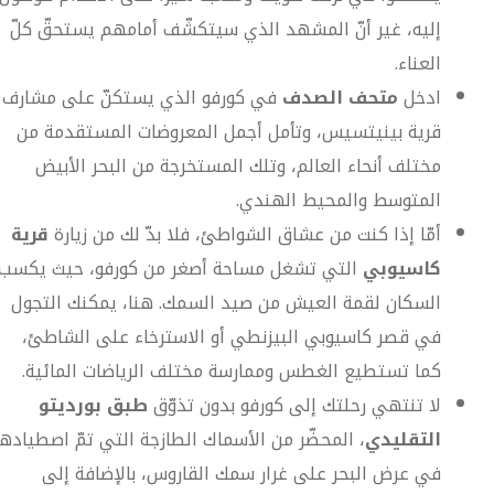
إليه، غير أنّ المشهد الذي سيتكشّف أمامهم يستحقّ كلّ
العناء.
ادخل
متحف الصدف
في كورفو الذي يستكنّ على مشارف
قرية بينيتسيس، وتأمل أجمل المعروضات المستقدمة من
مختلف أنحاء العالم، وتلك المستخرجة من البحر الأبيض
المتوسط والمحيط الهندي.
أمّا إذا كنت من عشاق الشواطئ، فلا بدّ لك من زيارة
قرية
كاسيوبي
التي تشغل مساحة أصغر من كورفو، حيث يكسب
السكان لقمة العيش من صيد السمك. هنا، يمكنك التجول
في قصر كاسيوبي البيزنطي أو الاسترخاء على الشاطئ،
كما تستطيع الغطس وممارسة مختلف الرياضات المائية.
لا تنتهي رحلتك إلى كورفو بدون تذوّق
طبق بورديتو
التقليدي
، المحضّر من الأسماك الطازجة التي تمّ اصطيادها
في عرض البحر على غرار سمك القاروس، بالإضافة إلى