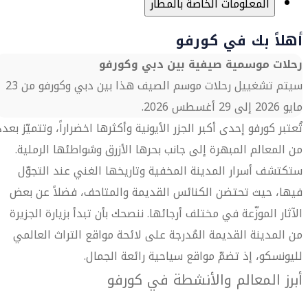
المعلومات الخاصة بالمطار
أهلاً بك في كورفو
رحلات موسمية صيفية بين دبي وكورفو
سيتم تشغييل رحلات موسم الصيف هذا بين دبي وكورفو من 23
مايو 2026 إلى 29 أغسطس 2026.
تُعتبر كورفو إحدى أكبر الجزر الأيونية وأكثرها اخضراراً، وتتميّز بعدد
من المعالم المبهرة إلى جانب بحرها الأزرق وشواطئها الرملية.
ستكتشف أسرار المدينة المخفية وتاريخها الغني عند التجوّل
فيها، حيث تحتضن الكنائس القديمة والمتاحف، فضلاً عن بعض
الآثار الموزّعة في مختلف أرجائها. ننصحك بأن تبدأ بزيارة الجزيرة
من المدينة القديمة المُدرجة على لائحة مواقع التراث العالمي
لليونسكو، إذ تضمّ مواقع سياحية رائعة الجمال.
أبرز المعالم والأنشطة في كورفو