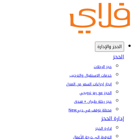
الحجز والإدارة
الحجز
حجز الرحلات
خدمات الإستقبال والترحيب
إنجاز إجراءات السفر من المنزل
الحجز مع رمز ترويجي
حجز رحلة طيران + فندق
محطة توقف في دبي
New
إدارة الحجز
إدارة الحجز
الترقية إلى درجة الأعمال