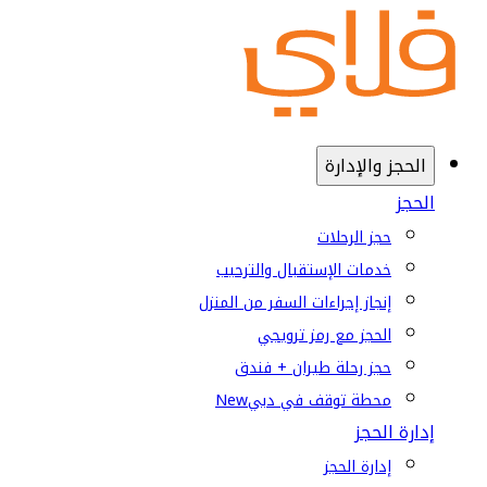
الحجز والإدارة
الحجز
حجز الرحلات
خدمات الإستقبال والترحيب
إنجاز إجراءات السفر من المنزل
الحجز مع رمز ترويجي
حجز رحلة طيران + فندق
محطة توقف في دبي
New
إدارة الحجز
إدارة الحجز