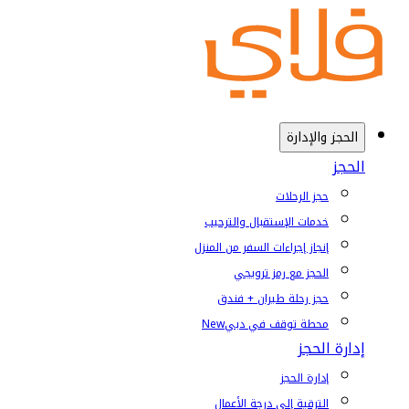
الحجز والإدارة
الحجز
حجز الرحلات
خدمات الإستقبال والترحيب
إنجاز إجراءات السفر من المنزل
الحجز مع رمز ترويجي
حجز رحلة طيران + فندق
محطة توقف في دبي
New
إدارة الحجز
إدارة الحجز
الترقية إلى درجة الأعمال