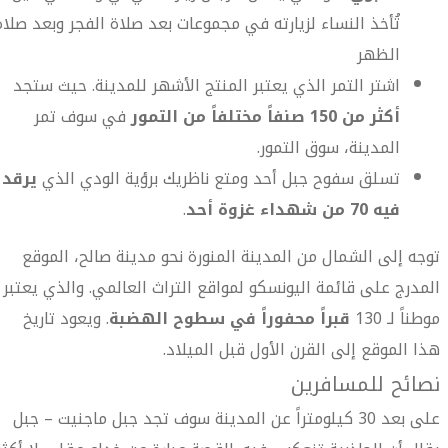
تُأخذ النساء لزيارته في مجموعات بعد صلاة الفجر وبعد صلاة
الظهر
اشتر التمر الذي يعتبر المنتج الأشهر للمدينة. حيث ستجد
أكثر من 150 صنفاً مختلفاً من التمور
في سوف تمر
المدينة، سوق التمور.
تسلق سفوح جبل أحد ومتع ناظريك برؤية الودي الذي
يرقد
فيه 70 من شهداء غزوة أحد
.
توجه إلى الشمال من المدينة المنورة نحو مدينة صالح، الموقع
المدرج على قائمة اليونسكو لمواقع التراث العالمي. والذي يعتبر
موطناً لـ 130
قبراً محفوراً في سطوح الهضبة
. ويعود تاريخ
هذا الموقع إلى القرن الأول قبل الميلاد.
نصائح للمسافرين
على بعد 30 كيلومتراً عن المدينة سوف تجد جبل ماجنيت – جبل