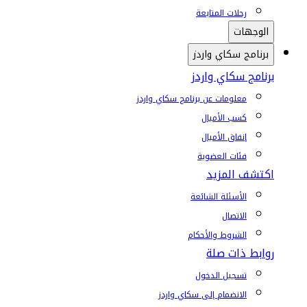
رحلات المتابعة
الوجهات
برنامج سكاي واردز
برنامج سكاي واردز
معلومات عن برنامج سكاي واردز
كسب الأميال
إنفاق الأميال
فئات العضوية
اكتشف المزيد
الأسئلة الشائعة
الاتصال
الشروط والأحكام
روابط ذات صلة
تسجيل الدخول
الانضمام إلى سكاي واردز