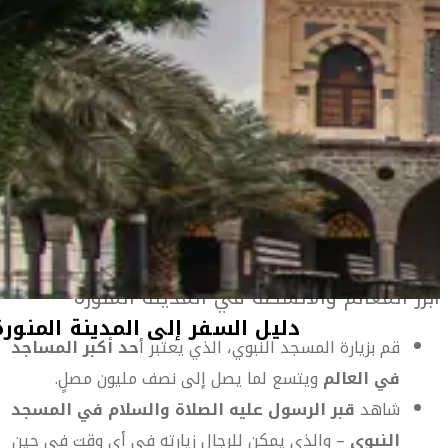
المعلومات الخاصة بالمطار
أهلاً بك في المدينة المنورة
المدينة المنورة هي ثاني أقدس مدن الإسلام وقبر رسول الله
محمد صلى الله عليه وسلم وأحد المحطات الرئيسية في شعيرة
الحج.
يقتصر الدخول إلى مركز المدينة – حيث تقع معظم الأماكن
المقدسة – على المسلمين، رغم أن غير المسلمين مرحب بهم في
أماكن أخرى من المدينة.
أبرز المعالم والأنشطة في المدينة المنورة
قم بزيارة المسجد النبوي، الذي يعتبر أ
حد أكبر المساجد
في العالم
ويتسع لما يصل إلى نصف مليون مصلٍ.
شاهد
قبر الرسول عليه الصلاة والسلام في المسجد
النبوي
– والذي يمكن للرجال زيارته في أي وقت في حين