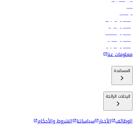
تأجير السيارات
فنادق
الوظائف
رحلات إلى تبيليسي
رحلات إلى الرياض
رحلات إلى مسقط
رحلات إلى ماليه
رحلات إلى كولومبو
معلومات عنا
المساعدة
الرحلات الرائجة
الوظائف
الأخبار
سياساتنا
الشروط والأحكام