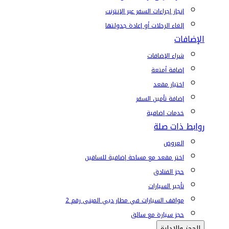
إنجاز إجراءات السفر عبر الإنترنت
إلغاء الرحلات أو إعادة جدولتها
الإضافات
شراء الإضافات
إضافة أمتعة
اختيار مقعد
إضافة تأمين السفر
خدمات إضافية
روابط ذات صلة
العروض
اختر مقعد مع مساحة إضافية للساقين
حجز الفنادق
تأجير السيارات
مواقف السيارات في مطار دبي المبنى رقم 2
حجز سيارة مع سائق
الحجز والإدارة