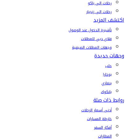
رحلات إلى باكو
رحلات إلى زنجبار
اكتشف المزيد
تأشيرة الدخول عند الوصول
فلاي دبي للعطلات
وجهات العطلات الصيفية
وجهات جديدة
حلب
بوخارا
بنغازي
بانكوك
روابط ذات صلة
أدنى أسعار الرحلات
خارطة المسارات
أفكار السفر
المطارات