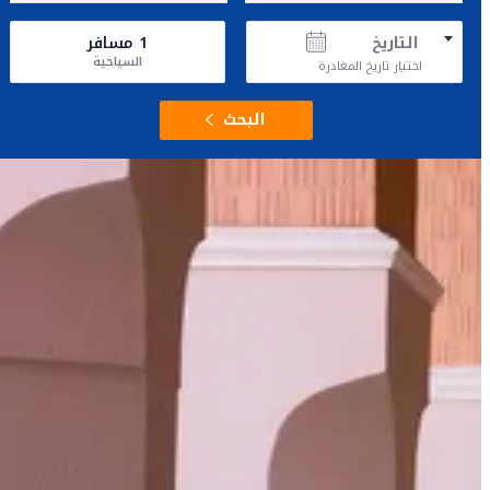
التاريخ
1
مسافر
السياحية
اختيار تاريخ المغادرة
البحث