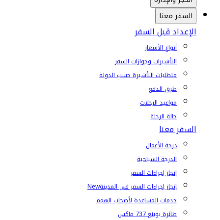
السفر معنا
الإعداد قبل السفر
أنواع الأسعار
التأشيرات وجوازات السفر
متطلبات التأشيرة حسب الدولة
طرق الدفع
مواعيد الرحلات
حالة الرحلة
السفر معنا
درجة الأعمال
الدرجة السياحية
إنجاز إجراءات السفر
إنجاز إجراءات السفر في المدينة
New
خدمات المساعدة لأصحاب الهمم
طائرة بوينغ 737 ماكس