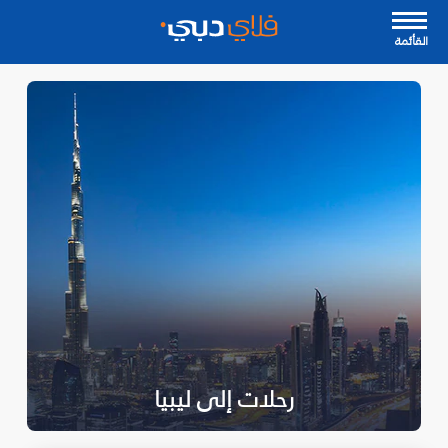
القأئمة
رحلات إلى ليبيا