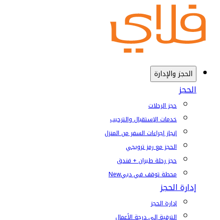
الحجز والإدارة
الحجز
حجز الرحلات
خدمات الإستقبال والترحيب
إنجاز إجراءات السفر من المنزل
الحجز مع رمز ترويجي
حجز رحلة طيران + فندق
محطة توقف في دبي
New
إدارة الحجز
إدارة الحجز
الترقية إلى درجة الأعمال