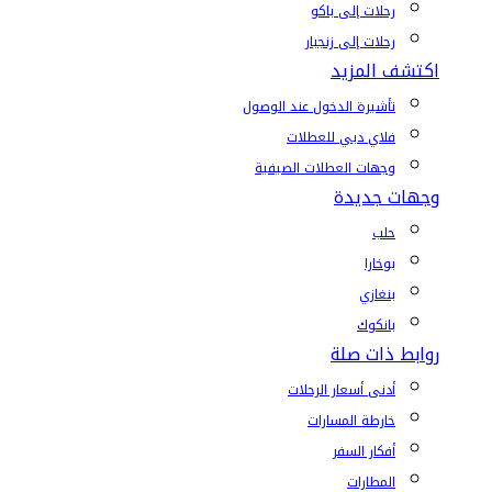
رحلات إلى باكو
رحلات إلى زنجبار
اكتشف المزيد
تأشيرة الدخول عند الوصول
فلاي دبي للعطلات
وجهات العطلات الصيفية
وجهات جديدة
حلب
بوخارا
بنغازي
بانكوك
روابط ذات صلة
أدنى أسعار الرحلات
خارطة المسارات
أفكار السفر
المطارات