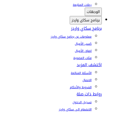
رحلات المتابعة
الوجهات
برنامج سكاي واردز
برنامج سكاي واردز
معلومات عن برنامج سكاي واردز
كسب الأميال
إنفاق الأميال
فئات العضوية
اكتشف المزيد
الأسئلة الشائعة
الاتصال
الشروط والأحكام
روابط ذات صلة
تسجيل الدخول
الانضمام إلى سكاي واردز