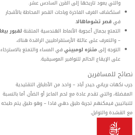
والتي يعود تاريخها إلى القرن السادس عشر.
استكشاف الغرف الفاخرة وباحات القصر المحاطة بالأشجار
في
قصر تشوماهالا
.
التمتع بجمال أعجوبة الأنماط الهندسية المتقنة
لقبور بيغا
– والتعرف على عائلة الأرستقراطيين الراقدة هناك.
التوجه إلى
متنزه لومبيني
في المساء والتمتع بالاسترخاء
على الإيقاع الحالم للنوافير الموسيقية.
نصائح للمسافرين
جرب نكهات برياني حيدر أباد – واحد من الأطباق التقليدية
المفضلة، والتي تقدم عادة مع لحم الماعز أو الضأن. أما بالنسبة
للنباتيين فيمكنهم تجربة طبق دهي فادا – وهو طبق يتم طبخه
مع القشدة والتوابل.