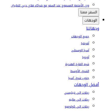
وزن الأمتعة المسموح عند السفر مع شركاء فلاي دبي للطيران
السفر معنا
الوجهات
وجهاتنا
جميع الوجهات
أفريقيا
آسيا الوسطى
أوروبا
شبه القارة الهندية
الشرق الأوسط
جنوب شرق آسيا
أفضل الوجهات
رحلات إلى تبيليسي
رحلات إلى ماليه
رحلات إلى كولومبو