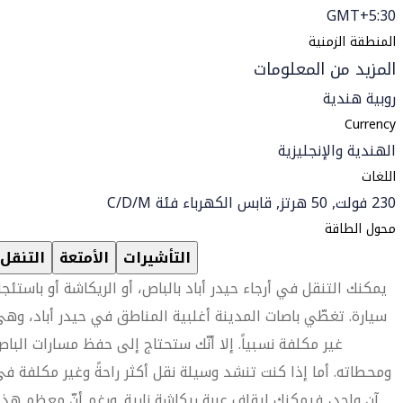
GMT+5:30
المنطقة الزمنية
المزيد من المعلومات
روبية هندية
Currency
الهندية والإنجليزية
اللغات
230 فولت, 50 هرتز, قابس الكهرباء فئة C/D/M
محول الطاقة
التأشيرات
الأمتعة
التنقل
يمكنك التنقل في أرجاء حيدر أباد بالباص، أو الريكاشة أو باستئجا
سيارة. تغطّي باصات المدينة أغلبية المناطق في حيدر أباد، وه
غير مكلفة نسبياً. إلا أنّك ستحتاج إلى حفظ مسارات البا
ومحطاته. أما إذا كنت تنشد وسيلة نقل أكثر راحةً وغير مكلفة ف
آن واحد، فيمكنك إيقاف عربة ريكاشة نارية. ورغم أنّ معظم هذ