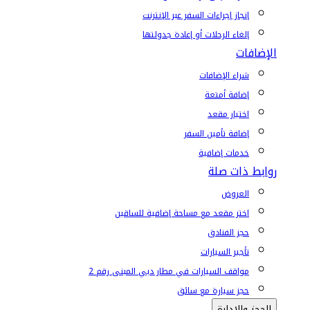
إنجاز إجراءات السفر عبر الإنترنت
إلغاء الرحلات أو إعادة جدولتها
الإضافات
شراء الإضافات
إضافة أمتعة
اختيار مقعد
إضافة تأمين السفر
خدمات إضافية
روابط ذات صلة
العروض
اختر مقعد مع مساحة إضافية للساقين
حجز الفنادق
تأجير السيارات
مواقف السيارات في مطار دبي المبنى رقم 2
حجز سيارة مع سائق
الحجز والإدارة