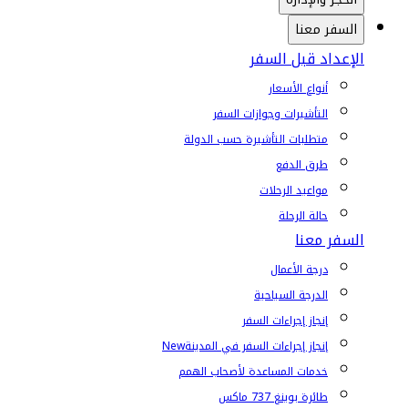
السفر معنا
الإعداد قبل السفر
أنواع الأسعار
التأشيرات وجوازات السفر
متطلبات التأشيرة حسب الدولة
طرق الدفع
مواعيد الرحلات
حالة الرحلة
السفر معنا
درجة الأعمال
الدرجة السياحية
إنجاز إجراءات السفر
إنجاز إجراءات السفر في المدينة
New
خدمات المساعدة لأصحاب الهمم
طائرة بوينغ 737 ماكس