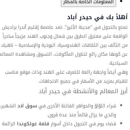
المعلومات الخاصة بالمطار
أهلاً بك في حيدر أباد
تمتع بالتجول في "مدينة الآلئ". تعد عاصمة إقليم أندرا براديش
الواقعة على مفترق الطرق بين شمال وجنوب الهند مزيجاً ساحراً
من التآلف بين الثقافات الهندوسية، البوذية والإسلامية – ناهيك
عن كونها مكان رائع لتناول المأكولات، التسوق ومشاهدة المعالم
السياحية.
وهي أيضاً واجهة رائعة للتعرف على الهند وذات موقع مناسب
للقيام بمزيد من الأسفار في جميع الاتجاهات.
أبرز المعالم والأنشطة في حيدر أباد
شراء اللؤلؤ والجواهر الفاتنة الأخرى في
سوق لاد
الشهير،
والذي ما يزال قائماً منذ عدة قرون.
قضاء يوم في التجول داخل أسوار
قلعة غولكوندا
الرائعة