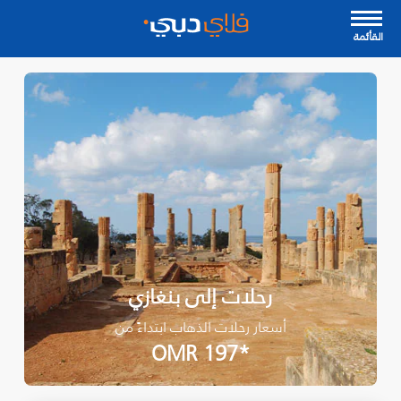
القأئمة
رحلات إلى بنغازي
أسعار رحلات الذهاب ابتداءً من
*OMR 197