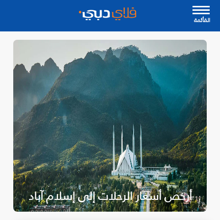
القأئمة
أرخص أسعار الرحلات إلى إسلام آباد