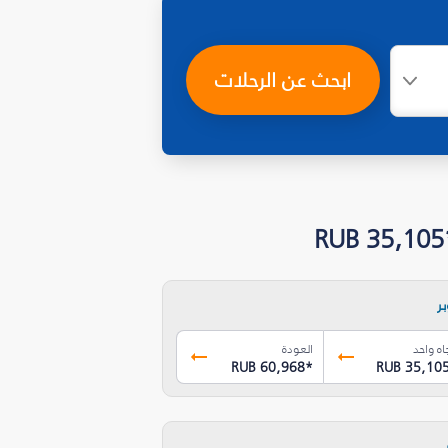
ابحث عن الرحلات
ر
اه واحد
العودة
RUB 60,968
*
RUB 35,10