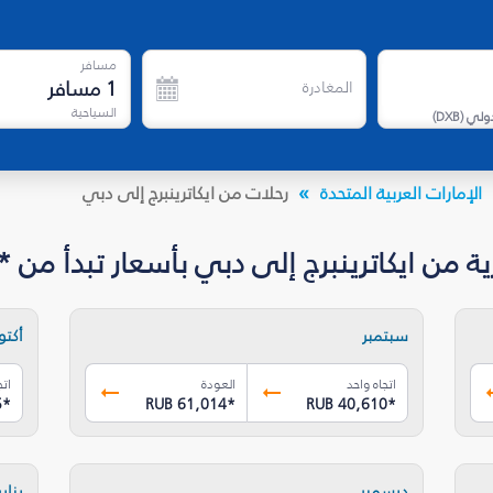
مسافر
1
مسافر
المغادرة
السياحية
دولي
(
DXB
)
الإمارات العربية المتحدة
رحلات من ايكاترينبرج إلى دبي
ايكاترينبرج إلى دبي بأسعار تبدأ من *RUB 35,105
سبتمبر
أكتوب
اتجاه واحد
العودة
اتج
5
*
RUB 61,014
*
RUB 40,610
*
ديسمبر
يناير