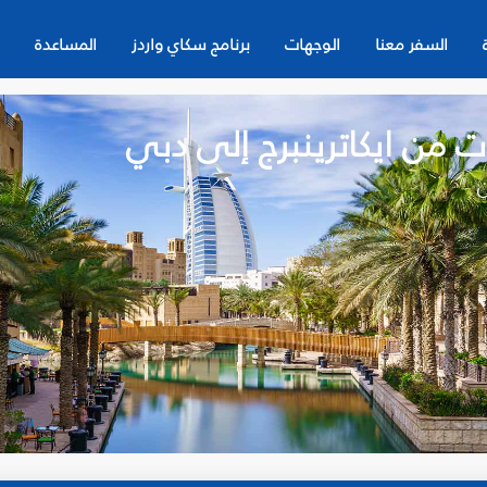
السفر معنا
الوجهات
برنامج سكاي واردز
المساعدة
ت من ايكاترينبرج إلى دبي
ن