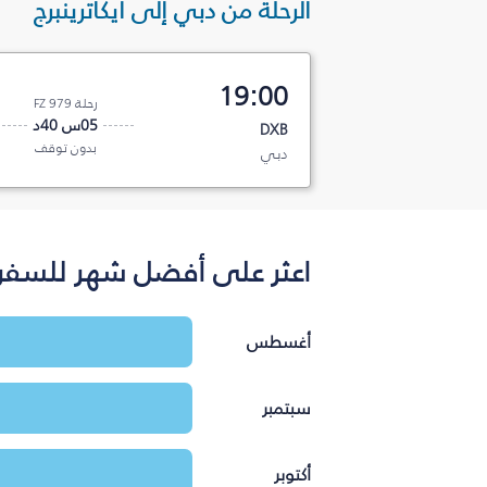
الرحلة من دبي إلى ايكاترينبرج
19:00
رحلة FZ 979
05س 40د
DXB
بدون توقف
دبي
اعثر على أفضل شهر للسفر ب
أغسطس
سبتمبر
أكتوبر