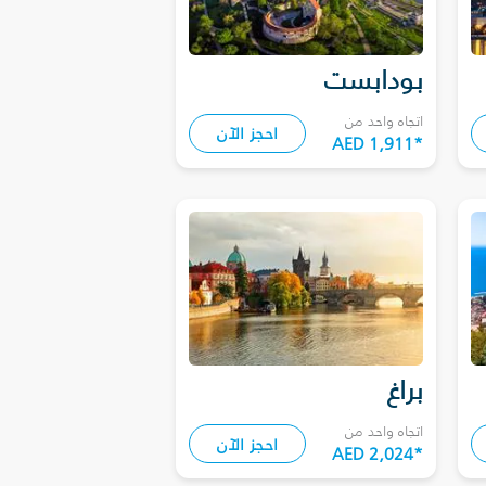
بودابست
اتجاه واحد من
احجز الآن
AED 1,911
*
براغ
اتجاه واحد من
احجز الآن
AED 2,024
*