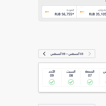
اه واحد
العودة
RUB 56,755
*
RUB 35,10
-
03 أغسطس
09 أغسطس
س
الجمعة
السبت
الأحد
09
08
07