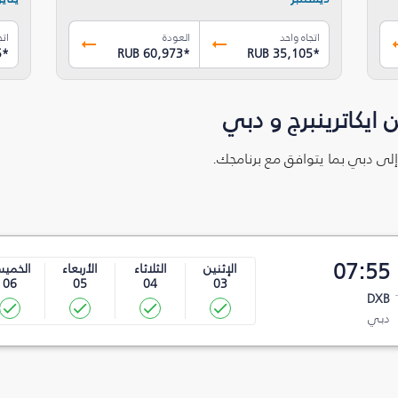
اتجاه واحد
العودة
اتج
5
*
RUB 60,973
*
RUB 35,105
*
ايكاترينبرج و دبي
ج إلى دبي بما يتوافق مع برنامجك.
07:55
الإثنين
الثلاثاء
الأربعاء
الخمي
06
05
04
03
DXB
دبي