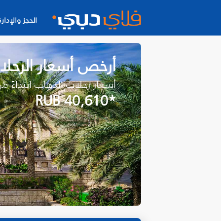
الحجز والإدارة
أرخص أسعار الرحلا
أسعار رحلات الذهاب ابتداءً م
*RUB 40,610