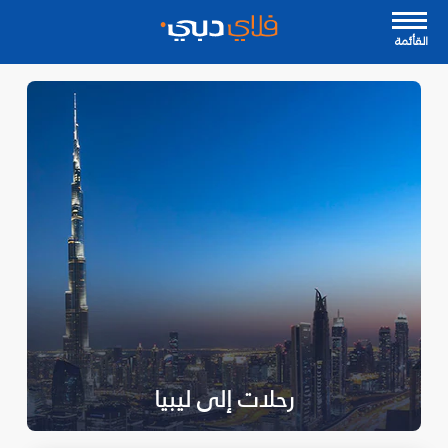
القأئمة
رحلات إلى ليبيا