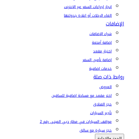
إنجاز إجراءات السفر عبر الإنترنت
إلغاء الرحلات أو إعادة جدولتها
الإضافات
شراء الإضافات
إضافة أمتعة
اختيار مقعد
إضافة تأمين السفر
خدمات إضافية
روابط ذات صلة
العروض
اختر مقعد مع مساحة إضافية للساقين
حجز الفنادق
تأجير السيارات
مواقف السيارات في مطار دبي المبنى رقم 2
حجز سيارة مع سائق
الحجز والإدارة