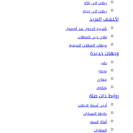
رحلات إلى باكو
رحلات إلى زنجبار
اكتشف المزيد
تأشيرة الدخول عند الوصول
فلاي دبي للعطلات
وجهات العطلات الصيفية
وجهات جديدة
حلب
بوخارا
بنغازي
بانكوك
روابط ذات صلة
أدنى أسعار الرحلات
خارطة المسارات
أفكار السفر
المطارات