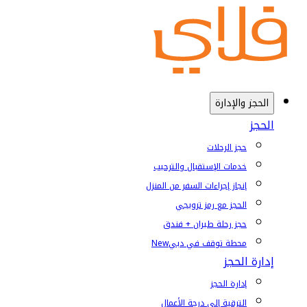
الحجز والإدارة
الحجز
حجز الرحلات
خدمات الإستقبال والترحيب
إنجاز إجراءات السفر من المنزل
الحجز مع رمز ترويجي
حجز رحلة طيران + فندق
محطة توقف في دبي
New
إدارة الحجز
إدارة الحجز
الترقية إلى درجة الأعمال