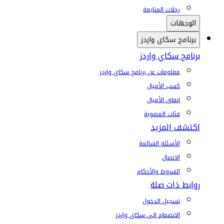
رحلات المتابعة
الوجهات
برنامج سكاي واردز
برنامج سكاي واردز
معلومات عن برنامج سكاي واردز
كسب الأميال
إنفاق الأميال
فئات العضوية
اكتشف المزيد
الأسئلة الشائعة
الاتصال
الشروط والأحكام
روابط ذات صلة
تسجيل الدخول
الانضمام إلى سكاي واردز