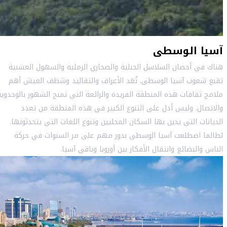
آسيا الوسطى
هناك في أحضان السلاسل الجبلية والصحاري الرملية والسهول العشبية
تقبع شعوب آسيا الوسطى. تُعَد الأعراف والتقاليد وشظف العيش أهم
ملامح ثقافات هذه المنطقة الفريدة والرائعة التي تمنح الشهور بالوحدوية
والاتصال. وليس أدل على التنوع الكبير في هذه المنطقة من تعدد
الديانات التي يدين بها السكان المحليين وتنوع اللغات التي يتحدثونها.
لطالما اضطلعت آسيا الوسطى بدور مهم على مر السنوات في حركة
الناس والبضائع وانتقال الأفكار بين أوروبا وباقي آسيا.