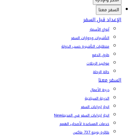
السفر معنا
الإعداد قبل السفر
أنواع الأسعار
التأشيرات وجوازات السفر
متطلبات التأشيرة حسب الدولة
طرق الدفع
مواعيد الرحلات
حالة الرحلة
السفر معنا
درجة الأعمال
الدرجة السياحية
إنجاز إجراءات السفر
إنجاز إجراءات السفر في المدينة
New
خدمات المساعدة لأصحاب الهمم
طائرة بوينغ 737 ماكس