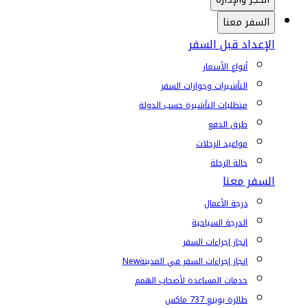
السفر معنا
الإعداد قبل السفر
أنواع الأسعار
التأشيرات وجوازات السفر
متطلبات التأشيرة حسب الدولة
طرق الدفع
مواعيد الرحلات
حالة الرحلة
السفر معنا
درجة الأعمال
الدرجة السياحية
إنجاز إجراءات السفر
إنجاز إجراءات السفر في المدينة
New
خدمات المساعدة لأصحاب الهمم
طائرة بوينغ 737 ماكس