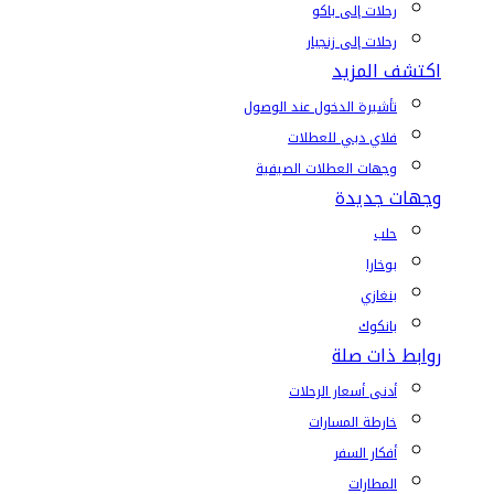
رحلات إلى باكو
رحلات إلى زنجبار
اكتشف المزيد
تأشيرة الدخول عند الوصول
فلاي دبي للعطلات
وجهات العطلات الصيفية
وجهات جديدة
حلب
بوخارا
بنغازي
بانكوك
روابط ذات صلة
أدنى أسعار الرحلات
خارطة المسارات
أفكار السفر
المطارات