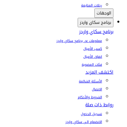
رحلات المتابعة
الوجهات
برنامج سكاي واردز
برنامج سكاي واردز
معلومات عن برنامج سكاي واردز
كسب الأميال
إنفاق الأميال
فئات العضوية
اكتشف المزيد
الأسئلة الشائعة
الاتصال
الشروط والأحكام
روابط ذات صلة
تسجيل الدخول
الانضمام إلى سكاي واردز