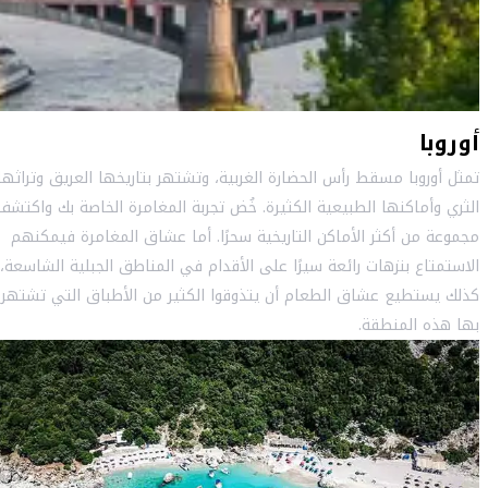
أوروبا
تمثل أوروبا مسقط رأس الحضارة الغربية، وتشتهر بتاريخها العريق وتراثها
الثري وأماكنها الطبيعية الكثيرة. خُض تجربة المغامرة الخاصة بك واكتشف
مجموعة من أكثر الأماكن التاريخية سحرًا. أما عشاق المغامرة فيمكنهم
الاستمتاع بنزهات رائعة سيرًا على الأقدام في المناطق الجبلية الشاسعة،
كذلك يستطيع عشاق الطعام أن يتذوقوا الكثير من الأطباق التي تشتهر
بها هذه المنطقة.