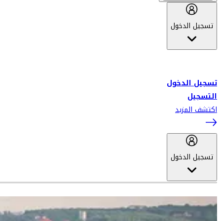
تسجيل الدخول
أهلاً بك في سكاي واردز طيران الإمارات برنامج الولاء المعتمد من قبل
طيران الإمارات، ومؤخراً فلاي دبي.
تسجيل الدخول
التسجيل
اكتشف المزيد
تسجيل الدخول