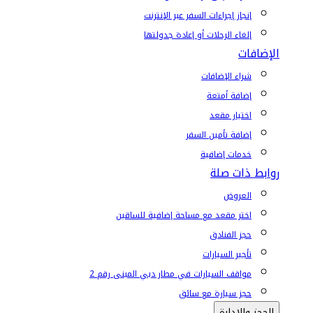
إنجاز إجراءات السفر عبر الإنترنت
إلغاء الرحلات أو إعادة جدولتها
الإضافات
شراء الإضافات
إضافة أمتعة
اختيار مقعد
إضافة تأمين السفر
خدمات إضافية
روابط ذات صلة
العروض
اختر مقعد مع مساحة إضافية للساقين
حجز الفنادق
تأجير السيارات
مواقف السيارات في مطار دبي المبنى رقم 2
حجز سيارة مع سائق
الحجز والإدارة