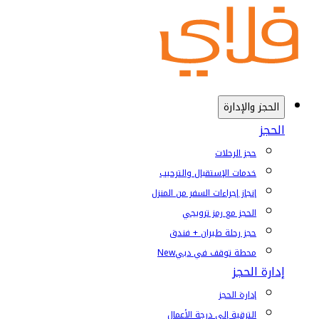
الحجز والإدارة
الحجز
حجز الرحلات
خدمات الإستقبال والترحيب
إنجاز إجراءات السفر من المنزل
الحجز مع رمز ترويجي
حجز رحلة طيران + فندق
محطة توقف في دبي
New
إدارة الحجز
إدارة الحجز
الترقية إلى درجة الأعمال