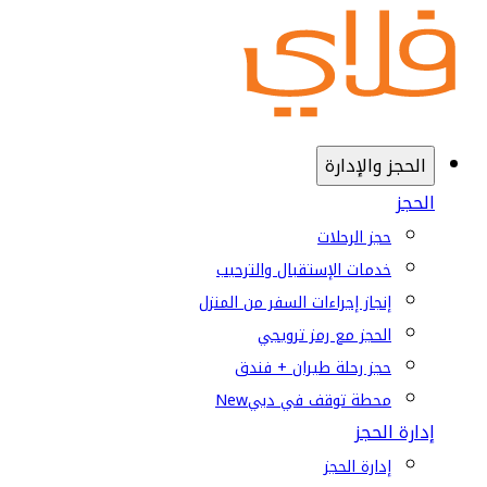
الحجز والإدارة
الحجز
حجز الرحلات
خدمات الإستقبال والترحيب
إنجاز إجراءات السفر من المنزل
الحجز مع رمز ترويجي
حجز رحلة طيران + فندق
محطة توقف في دبي
New
إدارة الحجز
إدارة الحجز