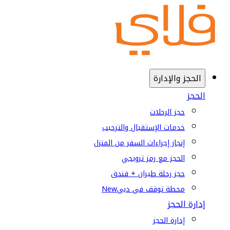
الحجز والإدارة
الحجز
حجز الرحلات
خدمات الإستقبال والترحيب
إنجاز إجراءات السفر من المنزل
الحجز مع رمز ترويجي
حجز رحلة طيران + فندق
محطة توقف في دبي
New
إدارة الحجز
إدارة الحجز