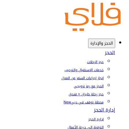
الحجز والإدارة
الحجز
حجز الرحلات
خدمات الإستقبال والترحيب
إنجاز إجراءات السفر من المنزل
الحجز مع رمز ترويجي
حجز رحلة طيران + فندق
محطة توقف في دبي
New
إدارة الحجز
إدارة الحجز
الترقية إلى درجة الأعمال