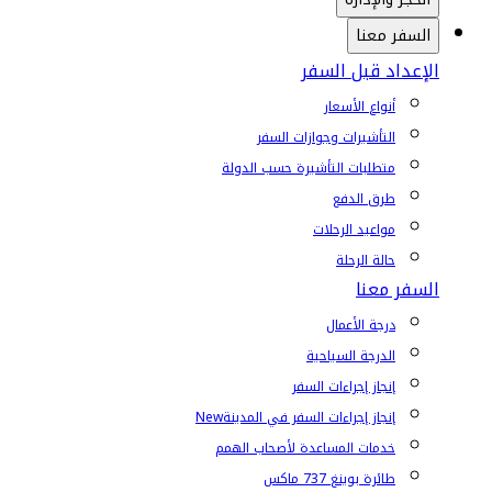
السفر معنا
الإعداد قبل السفر
أنواع الأسعار
التأشيرات وجوازات السفر
متطلبات التأشيرة حسب الدولة
طرق الدفع
مواعيد الرحلات
حالة الرحلة
السفر معنا
درجة الأعمال
الدرجة السياحية
إنجاز إجراءات السفر
إنجاز إجراءات السفر في المدينة
New
خدمات المساعدة لأصحاب الهمم
طائرة بوينغ 737 ماكس