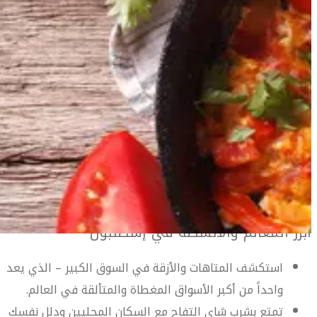
معلومات السفر
المعلومات الخاصة بالمطار
دليل السفر إلى إسطنبول
أهلاً بك في إسطنبول
احبس أنفاسك في هذه المدينة التي تحفز جميع الحواس. أسواق
مزدحمة، مطاعم ذات مستوى عالمي وأفق ساحرة تنصهر مع
معالم العصور الغابرة الملهمة للذاكرة على شواطئ مضيق
دليل السفر إلى إسطنبول
البوسفور.
تمثل عاصمة تركيا الاقتصادية والثقافية والواقعة على مفترق
الطرق بين أوروبا وآسيا مكاناً حقيقياً لالتقاء الشرق بالغرب.
أبرز المعالم والأنشطة في إسطنبول
Istanbul travel guide
استكشف المتاهات والأزقة في السوق الكبير – الذي يعد
واحداً من أكبر الأسواق المغطاة والمتألقة في العالم.
تمتع بشرب شاي التفاح مع السكان المحليين ودلل نفسك