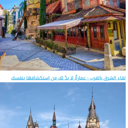
لقاء الشرق بالغرب - عمارةٌ لا بدّ لك من استكشافها بنفسك