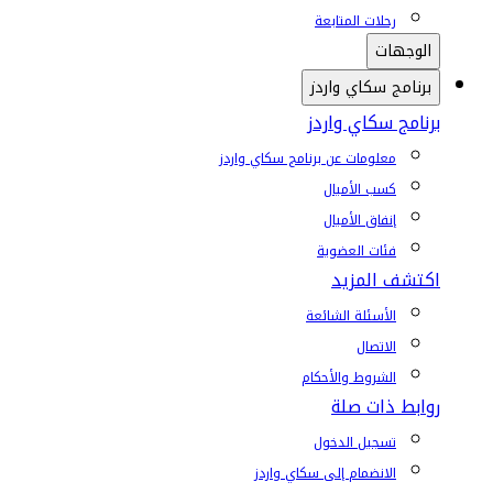
رحلات المتابعة
الوجهات
برنامج سكاي واردز
برنامج سكاي واردز
معلومات عن برنامج سكاي واردز
كسب الأميال
إنفاق الأميال
فئات العضوية
اكتشف المزيد
الأسئلة الشائعة
الاتصال
الشروط والأحكام
روابط ذات صلة
تسجيل الدخول
الانضمام إلى سكاي واردز