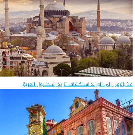
عدْ بالزمن إلى الوراء: استكشاف تاريخ إسطنبول العريق