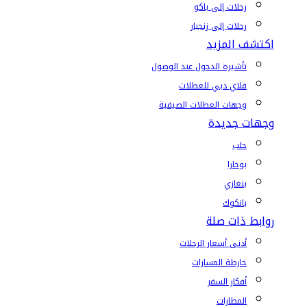
رحلات إلى باكو
رحلات إلى زنجبار
اكتشف المزيد
تأشيرة الدخول عند الوصول
فلاي دبي للعطلات
وجهات العطلات الصيفية
وجهات جديدة
حلب
بوخارا
بنغازي
بانكوك
روابط ذات صلة
أدنى أسعار الرحلات
خارطة المسارات
أفكار السفر
المطارات