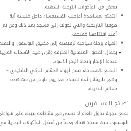
ببعض من المأكولات التركية الشهية.
التمتع بمشاهدة أعاجيب الفسيفساء داخل كنيسة آية
صوفيا التاريخية والتي تحولت إلى مسجد بعد ذلك ومن ثم
أعيد افتتاحها كمتحف.
القيام برحلة سياحية ترفيهية إلى مضيق البوسفور، والتمتع
بجمال القصور العثمانية المترفة وقرى صيد الأسماك الغريبة
عندما الإبحار باتجاه البحر الأسود.
التمتع بالاسترخاء ضمن أجواء الحمّام التركي التقليدي –
وهي طريقة رائعة للتمدد بعد يوم طويل من مشاهدة
معالم المدينة.
نصائح للمسافرين
تمتع بتجربة تناول طعام لا تنسى في مقاطعة بيبيك على شواط
البوسفور، حيث ستجد هناك بعضاً من أفضل المأكولات البحرية في