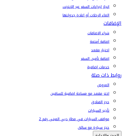
إنجاز إجراءات السفر عبر الإنترنت
إلغاء الرحلات أو إعادة جدولتها
الإضافات
شراء الإضافات
إضافة أمتعة
اختيار مقعد
إضافة تأمين السفر
خدمات إضافية
روابط ذات صلة
العروض
اختر مقعد مع مساحة إضافية للساقين
حجز الفنادق
تأجير السيارات
مواقف السيارات في مطار دبي المبنى رقم 2
حجز سيارة مع سائق
الحجز والإدارة