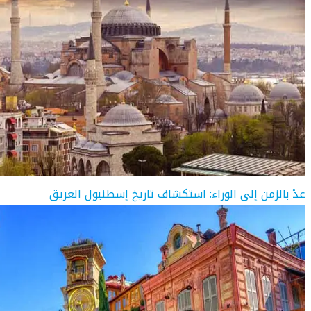
عدْ بالزمن إلى الوراء: استكشاف تاريخ إسطنبول العريق