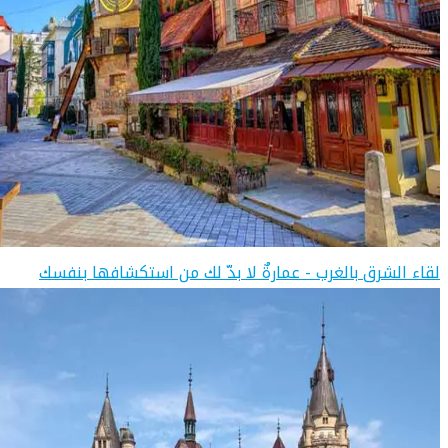
لقاء الشرق بالغرب - عمارةٌ لا بدّ لك من استكشافها بنفسك