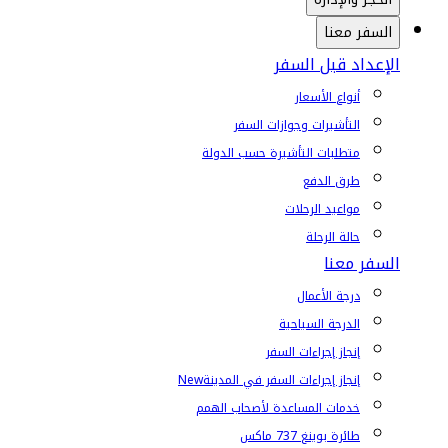
السفر معنا
الإعداد قبل السفر
أنواع الأسعار
التأشيرات وجوازات السفر
متطلبات التأشيرة حسب الدولة
طرق الدفع
مواعيد الرحلات
حالة الرحلة
السفر معنا
درجة الأعمال
الدرجة السياحية
إنجاز إجراءات السفر
إنجاز إجراءات السفر في المدينة
New
خدمات المساعدة لأصحاب الهمم
طائرة بوينغ 737 ماكس