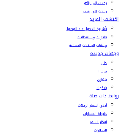
رحلات إلى باكو
رحلات إلى زنجبار
اكتشف المزيد
تأشيرة الدخول عند الوصول
فلاي دبي للعطلات
وجهات العطلات الصيفية
وجهات جديدة
حلب
بوخارا
بنغازي
بانكوك
روابط ذات صلة
أدنى أسعار الرحلات
خارطة المسارات
أفكار السفر
المطارات