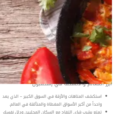
معلومات السفر
المعلومات الخاصة بالمطار
دليل السفر إلى إسطنبول
أهلاً بك في إسطنبول
احبس أنفاسك في هذه المدينة التي تحفز جميع الحواس. أسواق
مزدحمة، مطاعم ذات مستوى عالمي وأفق ساحرة تنصهر مع
معالم العصور الغابرة الملهمة للذاكرة على شواطئ مضيق
دليل السفر إلى إسطنبول
البوسفور.
تمثل عاصمة تركيا الاقتصادية والثقافية والواقعة على مفترق
الطرق بين أوروبا وآسيا مكاناً حقيقياً لالتقاء الشرق بالغرب.
أبرز المعالم والأنشطة في إسطنبول
Istanbul travel guide
استكشف المتاهات والأزقة في السوق الكبير – الذي يعد
واحداً من أكبر الأسواق المغطاة والمتألقة في العالم.
تمتع بشرب شاي التفاح مع السكان المحليين ودلل نفسك