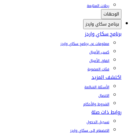
رحلات المتابعة
الوجهات
برنامج سكاي واردز
برنامج سكاي واردز
معلومات عن برنامج سكاي واردز
كسب الأميال
إنفاق الأميال
فئات العضوية
اكتشف المزيد
الأسئلة الشائعة
الاتصال
الشروط والأحكام
روابط ذات صلة
تسجيل الدخول
الانضمام إلى سكاي واردز