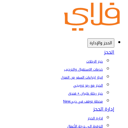
الحجز والإدارة
الحجز
حجز الرحلات
خدمات الإستقبال والترحيب
إنجاز إجراءات السفر من المنزل
الحجز مع رمز ترويجي
حجز رحلة طيران + فندق
محطة توقف في دبي
New
إدارة الحجز
إدارة الحجز
الترقية إلى درجة الأعمال