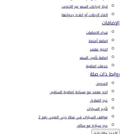
إنجاز إجراءات السفر عبر الإنترنت
إلغاء الرحلات أو إعادة جدولتها
الإضافات
شراء الإضافات
إضافة أمتعة
اختيار مقعد
إضافة تأمين السفر
خدمات إضافية
روابط ذات صلة
العروض
اختر مقعد مع مساحة إضافية للساقين
حجز الفنادق
تأجير السيارات
مواقف السيارات في مطار دبي المبنى رقم 2
حجز سيارة مع سائق
الحجز والإدارة