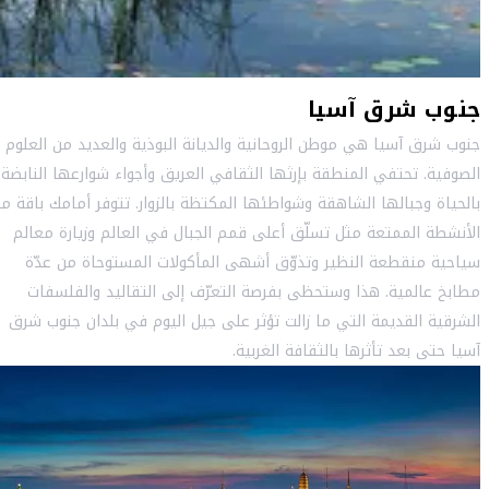
جنوب شرق آسيا
جنوب شرق آسيا هي موطن الروحانية والديانة البوذية والعديد من العلوم
الصوفية. تحتفي المنطقة بإرثها الثقافي العريق وأجواء شوارعها النابضة
بالحياة وجبالها الشاهقة وشواطئها المكتظة بالزوار. تتوفر أمامك باقة م
الأنشطة الممتعة مثل تسلّق أعلى قمم الجبال في العالم وزيارة معالم
سياحية منقطعة النظير وتذوّق أشهى المأكولات المستوحاة من عدّة
مطابخ عالمية. هذا وستحظى بفرصة التعرّف إلى التقاليد والفلسفات
الشرقية القديمة التي ما زالت تؤثر على جيل اليوم في بلدان جنوب شرق
آسيا حتى بعد تأثرها بالثقافة الغربية.