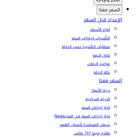
السفر معنا
الإعداد قبل السفر
أنواع الأسعار
التأشيرات وجوازات السفر
متطلبات التأشيرة حسب الدولة
طرق الدفع
مواعيد الرحلات
حالة الرحلة
السفر معنا
درجة الأعمال
الدرجة السياحية
إنجاز إجراءات السفر
إنجاز إجراءات السفر في المدينة
New
خدمات المساعدة لأصحاب الهمم
طائرة بوينغ 737 ماكس