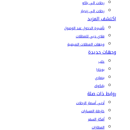
رحلات إلى باكو
رحلات إلى زنجبار
اكتشف المزيد
تأشيرة الدخول عند الوصول
فلاي دبي للعطلات
وجهات العطلات الصيفية
وجهات جديدة
حلب
بوخارا
بنغازي
بانكوك
روابط ذات صلة
أدنى أسعار الرحلات
خارطة المسارات
أفكار السفر
المطارات