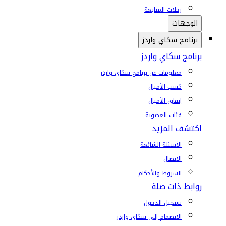
رحلات المتابعة
الوجهات
برنامج سكاي واردز
برنامج سكاي واردز
معلومات عن برنامج سكاي واردز
كسب الأميال
إنفاق الأميال
فئات العضوية
اكتشف المزيد
الأسئلة الشائعة
الاتصال
الشروط والأحكام
روابط ذات صلة
تسجيل الدخول
الانضمام إلى سكاي واردز