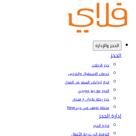
الحجز والإدارة
الحجز
حجز الرحلات
خدمات الإستقبال والترحيب
إنجاز إجراءات السفر من المنزل
الحجز مع رمز ترويجي
حجز رحلة طيران + فندق
محطة توقف في دبي
New
إدارة الحجز
إدارة الحجز
الترقية إلى درجة الأعمال